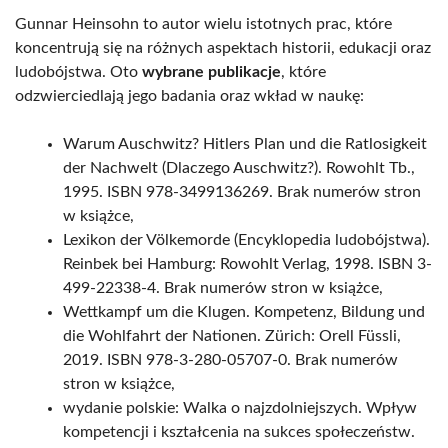
Gunnar Heinsohn to autor wielu istotnych prac, które
koncentrują się na różnych aspektach historii, edukacji oraz
ludobójstwa. Oto
wybrane publikacje
, które
odzwierciedlają jego badania oraz wkład w naukę:
Warum Auschwitz? Hitlers Plan und die Ratlosigkeit
der Nachwelt (Dlaczego Auschwitz?). Rowohlt Tb.,
1995. ISBN 978-3499136269. Brak numerów stron
w książce,
Lexikon der Völkemorde (Encyklopedia ludobójstwa).
Reinbek bei Hamburg: Rowohlt Verlag, 1998. ISBN 3-
499-22338-4. Brak numerów stron w książce,
Wettkampf um die Klugen. Kompetenz, Bildung und
die Wohlfahrt der Nationen. Zürich: Orell Füssli,
2019. ISBN 978-3-280-05707-0. Brak numerów
stron w książce,
wydanie polskie: Walka o najzdolniejszych. Wpływ
kompetencji i kształcenia na sukces społeczeństw.