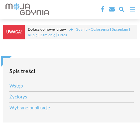
Przejdź
M
do
treści
Dołącz do nowej grupy
Gdynia - Ogłoszenia | Sprzedam |
UWAGA!
Kupię | Zamienię | Praca
Spis treści
Wstęp
Życiorys
Wybrane publikacje