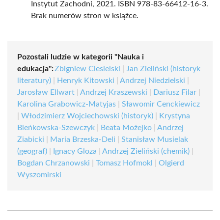
Instytut Zachodni, 2021. ISBN 978-83-66412-16-3.
Brak numerów stron w książce.
Pozostali ludzie w kategorii "Nauka i
edukacja":
Zbigniew Ciesielski
|
Jan Zieliński (historyk
literatury)
|
Henryk Kitowski
|
Andrzej Niedzielski
|
Jarosław Ellwart
|
Andrzej Kraszewski
|
Dariusz Filar
|
Karolina Grabowicz-Matyjas
|
Sławomir Cenckiewicz
|
Włodzimierz Wojciechowski (historyk)
|
Krystyna
Bieńkowska-Szewczyk
|
Beata Możejko
|
Andrzej
Ziabicki
|
Maria Brzeska-Deli
|
Stanisław Musielak
(geograf)
|
Ignacy Gloza
|
Andrzej Zieliński (chemik)
|
Bogdan Chrzanowski
|
Tomasz Hofmokl
|
Olgierd
Wyszomirski