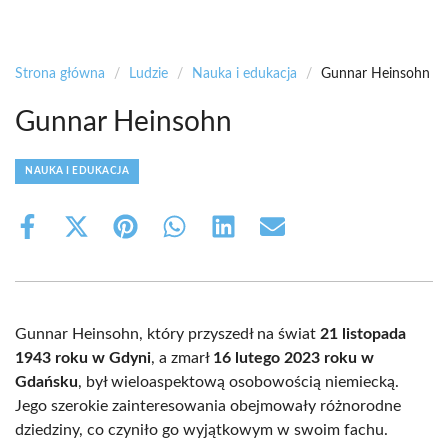
Strona główna
/
Ludzie
/
Nauka i edukacja
/
Gunnar Heinsohn
Gunnar Heinsohn
NAUKA I EDUKACJA
Share
Share
Share
Share
Share
Share
on
on
on
on
on
on
Facebook
X
Pinterest
WhatsApp
LinkedIn
Email
(Twitter)
Gunnar Heinsohn, który przyszedł na świat
21 listopada
1943 roku w Gdyni
, a zmarł
16 lutego 2023 roku w
Gdańsku
, był wieloaspektową osobowością niemiecką.
Jego szerokie zainteresowania obejmowały różnorodne
dziedziny, co czyniło go wyjątkowym w swoim fachu.