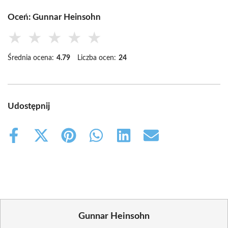
Oceń: Gunnar Heinsohn
★
★
★
★
★
Średnia ocena:
4.79
Liczba ocen:
24
Udostępnij
Share
Share
Share
Share
Share
Share
on
on
on
on
on
on
Facebook
X
Pinterest
WhatsApp
LinkedIn
Email
(Twitter)
Gunnar Heinsohn