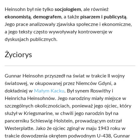
Heinsohn był nie tylko
socjologiem
, ale również
ekonomistą
,
demografem
, a także
pisarzem i publicystą
.
Jego prace analizowały zjawiska społeczne i ekonomiczne,
a jego teksty często wywoływały kontrowersje w
dyskusjach publicznych.
Życiorys
Gunnar Heinsohn przyszedł na świat w trakcie II wojny
światowej, w okupowanej przez Niemców Gdyni, a
dokładniej w
Małym Kacku
. Był synem Roswithy i
Heinricha Heinsohnów. Jego narodziny miały miejsce w
szczególnych okolicznościach, ponieważ jego ojciec, który
służył w Kriegsmarine, w chwili jego narodzin był na
pancerniku Schleswig-Holstein, prowadzącym ostrzał
Westerplatte. Jako że ojciec zginął w maju 1943 roku w
trakcie dowodzenia okrętem podwodnym U-438, Gunnar