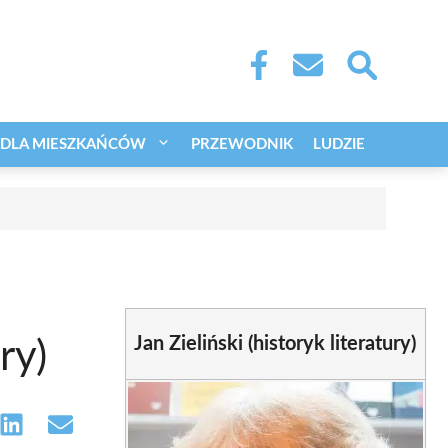
DLA MIESZKAŃCÓW
PRZEWODNIK
LUDZIE
Jan Zieliński (historyk literatury)
ry)
e
Share
Share
on
on