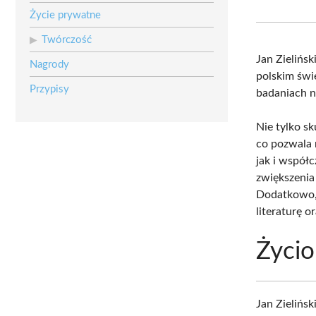
Życie prywatne
Twórczość
Jan Zielińsk
Nagrody
polskim świ
Przypisy
badaniach na
Nie tylko sk
co pozwala 
jak i współ
zwiększenia 
Dodatkowo, 
literaturę o
Życio
Jan Zielińsk