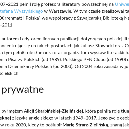
07–2021 pełnił rolę profesora literatury powszechnej na
Uniwer
Stefana Wyszyńskiego
w Warszawie. W tym czasie zrealizował ta
ürrenmatt i Polska” we współpracy z Szwajcarską Biblioteką 
8–2011.
st autorem i edytorem licznych publikacji dotyczących polskiej lit
oncentrując się na takich postaciach jak Juliusz Słowacki oraz C
a tym pełnił rolę tłumacza oraz organizatora wystaw literackich
nia Pisarzy Polskich (od 1989), Polskiego PEN Clubu (od 1990) 
nia Dziennikarzy Polskich (od 2003). Od 2004 roku zasiada w j
cielskich.
 prywatne
ki był mężem
Alicji Skarbińskiej-Zielińskiej
, która pełniła rolę
tłu
ięknej
z języka angielskiego w latach 1949–2017. Jego życie osob
 w roku 2020, kiedy to poślubił
Marię Strarz-Zielińską
, znaną ja