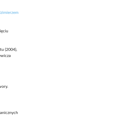
zimierzem
ięciu
tu (2004),
ewicza
wory.
granicznych