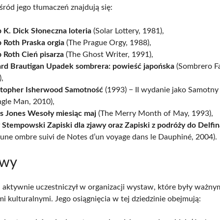
ród jego tłumaczeń znajdują się:
p K. Dick Słoneczna loteria
(Solar Lottery, 1981),
p Roth Praska orgia
(The Prague Orgy, 1988),
p Roth Cień pisarza
(The Ghost Writer, 1991),
ard Brautigan Upadek sombrera: powieść japońska
(Sombrero Fa
,
stopher Isherwood Samotność
(1993) − II wydanie jako Samotn
ngle Man, 2010),
s Jones Wesoły miesiąc maj
(The Merry Month of May, 1993),
 Stempowski Zapiski dla zjawy oraz Zapiski z podróży do Delfi
une ombre suivi de Notes d’un voyage dans le Dauphiné, 2004).
awy
ki aktywnie uczestniczył w organizacji wystaw, które były ważny
 kulturalnymi. Jego osiągnięcia w tej dziedzinie obejmują: