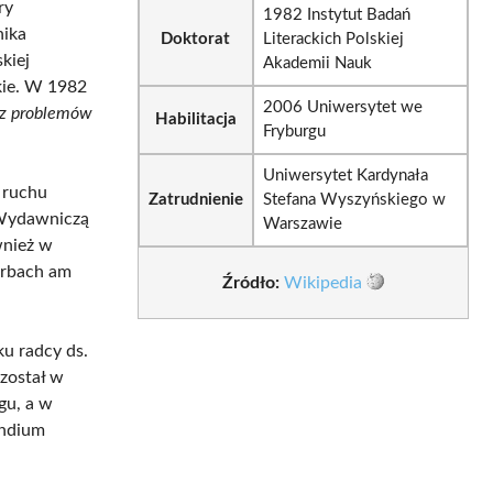
ry
1982 Instytut Badań
nika
Doktorat
Literackich Polskiej
kiej
Akademii Nauk
kie. W 1982
2006 Uniwersytet we
 z problemów
Habilitacja
Fryburgu
Uniwersytet Kardynała
 ruchu
Zatrudnienie
Stefana Wyszyńskiego w
 Wydawniczą
Warszawie
wnież w
arbach am
Źródło:
Wikipedia
ku radcy ds.
został w
gu, a w
endium