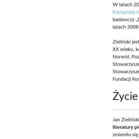
W latach 20
Kardynała 
badawczy „D
latach 200
Zieliński je
XX wieku, k
Norwid. Poz
Stowarzysze
Stowarzysze
Fundacji Koś
Życie
Jan Zielińs
literatury p
zmieniło się