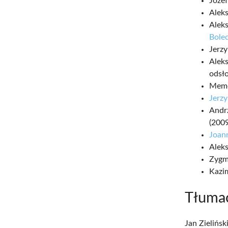
Józef
Aleks
Aleks
Bole
Jerzy
Aleks
odsło
Memo
Jerz
Andrz
(2009
Joan
Alek
Zygmu
Kazi
Tłuma
Jan Zielińsk