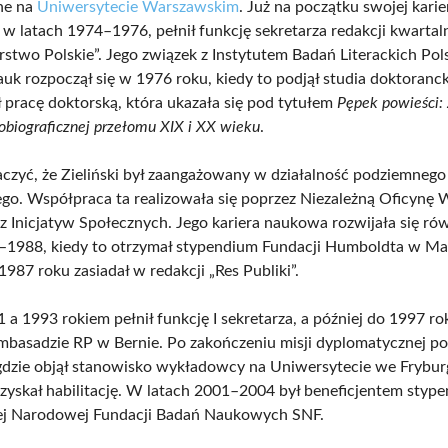
ne na
Uniwersytecie Warszawskim
. Już na początku swojej karie
w latach 1974–1976, pełnił funkcję sekretarza redakcji kwartal
rstwo Polskie”. Jego związek z Instytutem Badań Literackich Pols
uk rozpoczął się w 1976 roku, kiedy to podjął studia doktoranc
ł pracę doktorską, która ukazała się pod tytułem
Pępek powieści:
obiograficznej przełomu XIX i XX wieku
.
czyć, że Zieliński był zaangażowany w działalność podziemnego
o. Współpraca ta realizowała się poprzez Niezależną Oficynę
z Inicjatyw Społecznych. Jego kariera naukowa rozwijała się ró
–1988, kiedy to otrzymał stypendium Fundacji Humboldta w M
987 roku zasiadał w redakcji „Res Publiki”.
a 1993 rokiem pełnił funkcję I sekretarza, a później do 1997 ro
mbasadzie RP w Bernie. Po zakończeniu misji dyplomatycznej po
 gdzie objął stanowisko wykładowcy na Uniwersytecie we Frybur
zyskał habilitację. W latach 2001–2004 był beneficjentem styp
iej Narodowej Fundacji Badań Naukowych SNF.