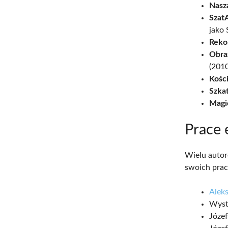
Nasz
SzatA
jako 
Reko
Obraz
(2010
Kości
Szka
Magi
Prace 
Wielu autoró
swoich prac
Alek
Wysta
Józef