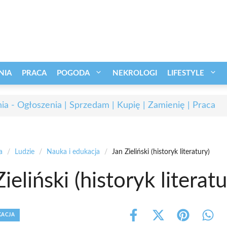
NIA
PRACA
POGODA
NEKROLOGI
LIFESTYLE
ia - Ogłoszenia | Sprzedam | Kupię | Zamienię | Praca
a
/
Ludzie
/
Nauka i edukacja
/
Jan Zieliński (historyk literatury)
ieliński (historyk literatu
KACJA
Share
Share
Share
Shar
on
on
on
on