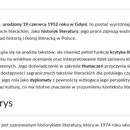
Facebook
X
Pinterest
What
(Twitter)
i,
urodzony 19 czerwca 1952 roku w Gdyni
, to postać wyróżniaj
ecie literackim. Jako
historyk literatury
, jego prace zajmują waż
d historią i teorią literacką w Polsce.
upia się na analizie tekstów, ale również pełnił funkcję
krytyka l
mu na wnikliwe ocenianie oraz interpretowanie dzieł zarówno k
czesnych. Jego doświadczenie w zakresie
tłumaczeń
przyczynia s
dostępności zagranicznych tekstów literackich dla polskiego czy
jego rola jako
dyplomaty
z pewnością wzbogaca jego perspekt
raz kulturę, co ma istotne znaczenie w zrozumieniu kontekstu lit
rys
i jest szanowanym historykiem literatury, który w 1974 roku uko