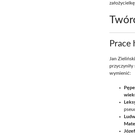
założycielk
Twór
Prace 
Jan Zielińsk
przyczyniły 
wymienić:
Pępe
wiek
Leksy
pseu
Ludw
Mate
Józef