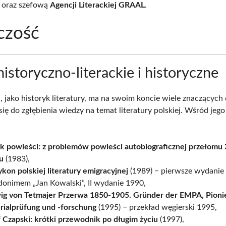
ę oraz szefową
Agencji Literackiej GRAAL
.
czość
historyczno-literackie i historyczne
i, jako historyk literatury, ma na swoim koncie wiele znaczących 
się do zgłębienia wiedzy na temat literatury polskiej. Wśród jeg
k powieści: z problemów powieści autobiograficznej przełomu 
u
(1983),
kon polskiej literatury emigracyjnej
(1989) − pierwsze wydanie
donimem „Jan Kowalski”, II wydanie 1990,
ig von Tetmajer Przerwa 1850-1905. Gründer der EMPA, Pioni
rialprüfung und -forschung
(1995) − przekład węgierski 1995,
 Czapski: krótki przewodnik po długim życiu
(1997),