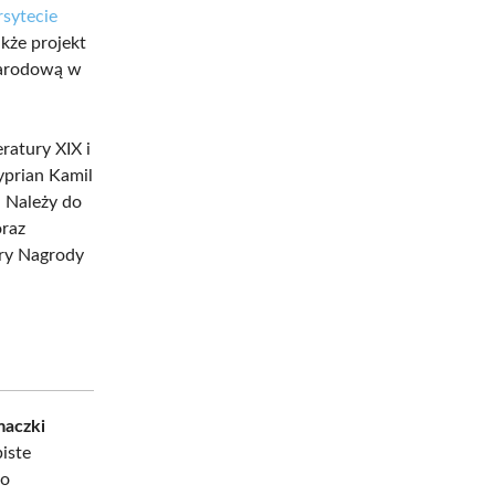
sytecie
kże projekt
Narodową w
eratury XIX i
yprian Kamil
. Należy do
oraz
ury Nagrody
maczki
iste
ko