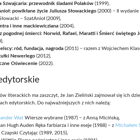
a Szwajcaria: przewodnik śladami Polaków
(1999),
nioł: powikłane życie Juliusza Słowackiego
(2000) − II wydanie
Słowacki − SzatAnioł (2009),
ntra i inne mackiewicziana
(2004),
 pogodnej śmierci: Norwid, Rafael, Maratti i Śmierć świętego 
),
elscy: ród, fundacja, nagroda
(2011) − razem z Wojciechem Kla
tułki Newerlego
(2012),
czne Oświecenie
(2022).
edytorskie
w literackich ma zaszczyt, że Jan Zieliński zajmował się ich dzi
ach edytorskich. Do najważniejszych z nich należą:
sander Wat
Wiersze wybrane (1987) − z Anną Micińską,
n Hugh Auden Ręka farbiarza i inne eseje (1988) − z
Michałem 
 Czapski Czytając (1989, 2015),