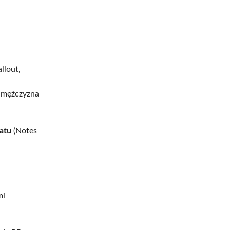
llout,
y mężczyzna
natu
(Notes
mi