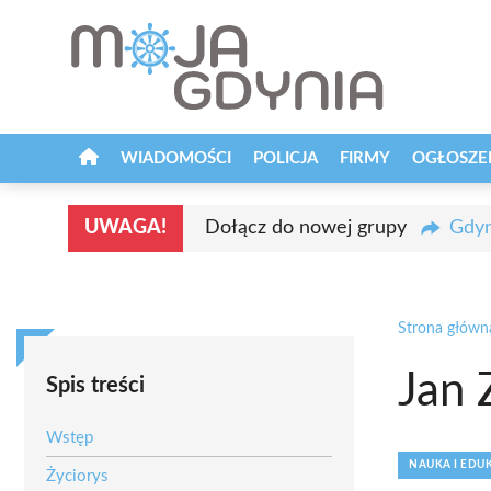
Przejdź
do
treści
WIADOMOŚCI
POLICJA
FIRMY
OGŁOSZE
UWAGA!
Dołącz do nowej grupy
Gdyn
Strona główn
Jan Z
Spis treści
Wstęp
NAUKA I EDU
Życiorys