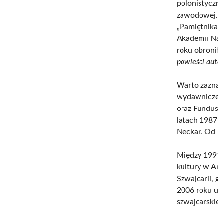
polonistycz
zawodowej, 
„Pamiętnika
Akademii Na
roku obroni
powieści aut
Warto zazna
wydawniczeg
oraz Fundus
latach 1987
Neckar. Od 1
Między 1991 
kultury w A
Szwajcarii,
2006 roku u
szwajcarsk