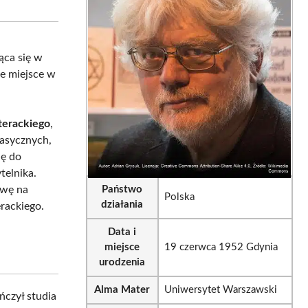
sApp
LinkedIn
Email
ąca się w
ne miejsce w
iterackiego
,
lasycznych,
ię do
telnika.
ywę na
Państwo
Polska
działania
erackiego.
Data i
miejsce
19 czerwca 1952 Gdynia
urodzenia
Alma Mater
Uniwersytet Warszawski
ńczył studia