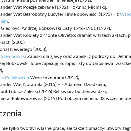
 Wittlin Pisma pośmiertne i inne eseje (1991),
ander Wat Poezje zebrane (1992) − z Anną Micińską,
ander Wat Bezrobotny Lucyfer i inne opowieści (1993) − z
Włod
ckim
,
 Giedroyc, Andrzej Bobkowski Listy 1946-1961 (1997),
ander Wat Kobiety z Monte Olivetto: dramat w trzech aktach, p
nach (2000),
riał Newerlego (2003),
y Stempowski
Zapiski dla zjawy oraz Zapiski z podróży do Delfina
ej Bobkowski Tobie zapisuję Europę: listy do Jarosława Iwaszki
),
na Pollakówna
Wiersze zebrane (2012),
sander Wat Notatniki (2015) − z Adamem Dziadkiem,
nt Lubicz-Zaleski (2016) Relikwiarz buchenwaldzki,
miera Iłłakowiczówna (2019) Pod obcym niebem. 33 wczesne ut
czenia
i nie tylko tworzył własne prace, ale także tłumaczył utwory za