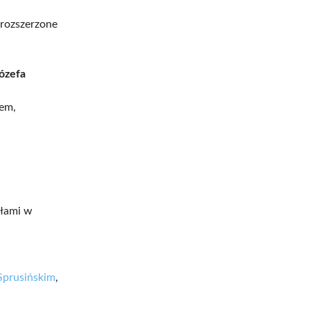
 rozszerzone
Józefa
sem,
ełami w
Sprusińskim
,