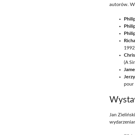
autorów. Wś
Phili
Phili
Phili
Rich
1992)
Chri
(A Si
Jame
Jerzy
pour 
Wyst
Jan Zielińs
wydarzeniami