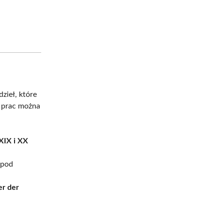
dzieł, które
o prac można
XIX i XX
 pod
er der