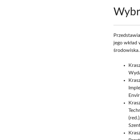
Wybra
Przedstaw
jego wkład 
środowiska.
Krasz
Wyda
Krasz
Imple
Envir
Krasz
Techn
(red.
Szent
Krasz