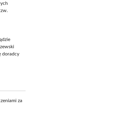
cych
tzw.
ądzie
szewski
ę doradcy
czeniami za