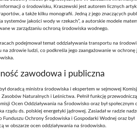
informacji o środowisku, Kraszewski jest autorem licznych arty
raportów, a także kilku monografii. Jedną z jego znaczących publi
cja systemów jakości wody w rzekach”, a autorskie modele mate
wane w zarządzaniu ochroną środowiska wodnego.
acach podejmował temat oddziaływania transportu na środowi
 na zdrowie ludzi, co podkreśla jego zaangażowanie w ochronę 
owiska.
lność zawodowa i publiczna
był doradcą ministra środowiska i ekspertem w sejmowej Komis
 Zasobów Naturalnych i Leśnictwa. Pełnił funkcję przewodnicz
misji Ocen Oddziaływania na Środowisko oraz był społecznym 
a rządu ds. polskiej energetyki jądrowej. Zasiadał w radzie nadz
 Funduszu Ochrony Środowiska i Gospodarki Wodnej oraz był
ą w obszarze ocen oddziaływania na środowisko.