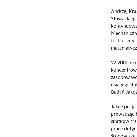
Andrzej Kra
Słowackiego
kontynuowa
Mechaniczny
technicznyc
matematyczn
W 2000 roku,
koncentrowa
zasobów wod
osiągnął st
Badań Jakoś
Jako specja
prowadząc b
skutków tra
prace dotyc
środowiska 