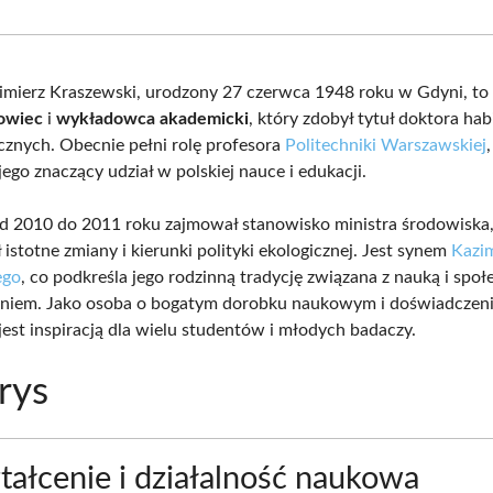
Facebook
X
Pinterest
What
(Twitter)
imierz Kraszewski, urodzony 27 czerwca 1948 roku w Gdyni, t
kowiec
i
wykładowca akademicki
, który zdobył tytuł doktora ha
cznych. Obecnie pełni rolę profesora
Politechniki Warszawskiej
ego znaczący udział w polskiej nauce i edukacji.
d 2010 do 2011 roku zajmował stanowisko ministra środowiska,
istotne zmiany i kierunki polityki ekologicznej. Jest synem
Kazi
ego
, co podkreśla jego rodzinną tradycję związana z nauką i spo
niem. Jako osoba o bogatym dorobku naukowym i doświadczeni
jest inspiracją dla wielu studentów i młodych badaczy.
rys
ałcenie i działalność naukowa