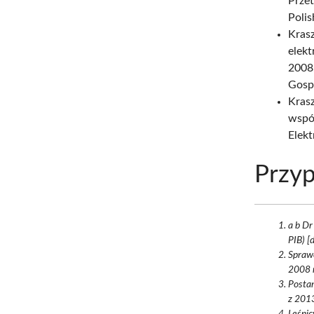
Przet
Poli
Krasz
elekt
2008
Gosp
Krasz
wspó
Elek
Przyp
a b Dr
PIB) [
Spraw
2008 r
Postan
z 2013
Leśnic