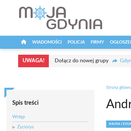
Przejdź
do
treści
WIADOMOŚCI
POLICJA
FIRMY
OGŁOSZE
UWAGA!
Dołącz do nowej grupy
Gdyn
Strona główn
Andr
Spis treści
Wstęp
NAUKA I EDU
Życiorys