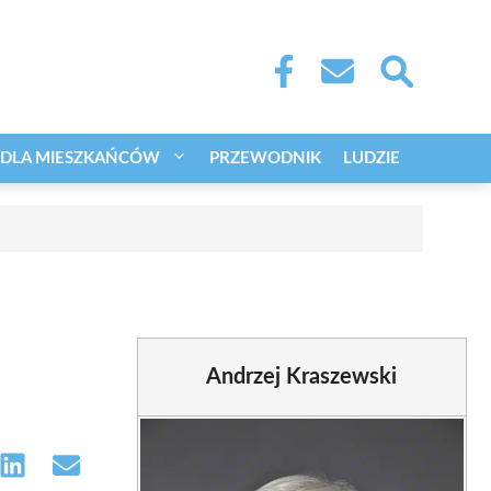
DLA MIESZKAŃCÓW
PRZEWODNIK
LUDZIE
Andrzej Kraszewski
e
Share
Share
on
on