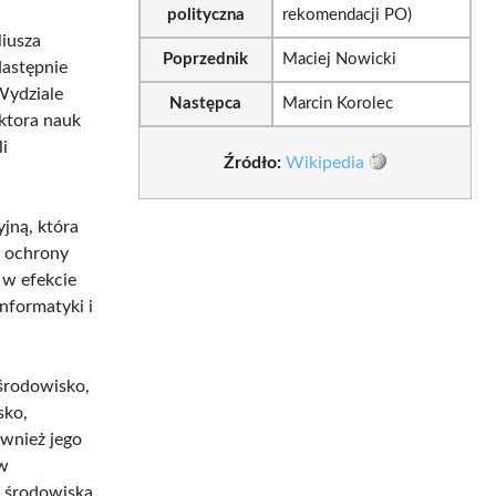
polityczna
rekomendacji PO)
liusza
Poprzednik
Maciej Nowicki
Następnie
Wydziale
Następca
Marcin Korolec
ktora nauk
i
Źródło:
Wikipedia
yjną, która
m ochrony
 w efekcie
nformatyki i
 środowisko,
sko,
ównież jego
ów
i środowiska