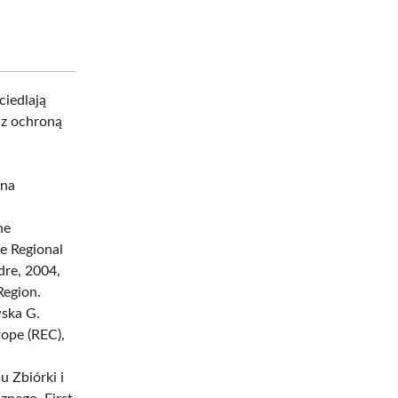
ciedlają
az ochroną
yna
he
e Regional
dre, 2004,
Region.
wska G.
rope (REC),
 Zbiórki i