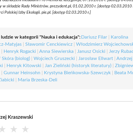
 w składzie Rady Ministrów. prezydent.pl, 01.02.2010 r. [dostęp 02.03.2010 r
ci Polskiej Izby Ekologii. pie.pl. [dostęp 02.03.2010 r.]
 ludzie w kategorii "Nauka i edukacja":
Dariusz Filar
|
Karolina
cz-Matyjas
|
Sławomir Cenckiewicz
|
Włodzimierz Wojciechows
)
|
Henryk Rogacki
|
Anna Siewierska
|
Janusz Osicki
|
Jerzy Ruba
 Skóra (biolog)
|
Wojciech Gruszecki
|
Jarosław Ellwart
|
Andrzej
ki
|
Henryk Kitowski
|
Jan Zieliński (historyk literatury)
|
Zbignie
i
|
Gunnar Heinsohn
|
Krystyna Bieńkowska-Szewczyk
|
Beata M
iabicki
|
Maria Brzeska-Deli
zej Kraszewski
★
★
★