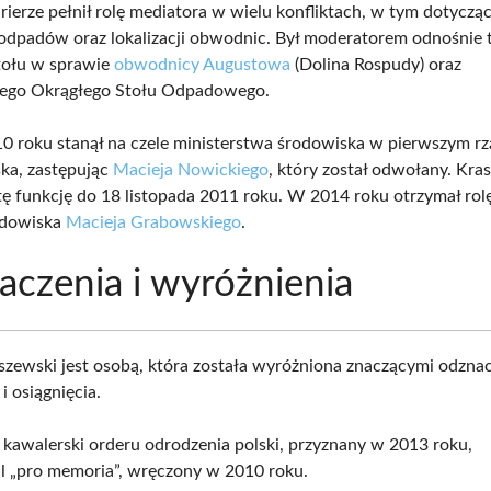
rierze pełnił rolę mediatora w wielu konfliktach, w tym dotyczą
odpadów oraz lokalizacji obwodnic. Był moderatorem odnośnie 
tołu w sprawie
obwodnicy Augustowa
(Dolina Rospudy) oraz
ego Okrągłego Stołu Odpadowego.
10 roku stanął na czele ministerstwa środowiska w pierwszym rz
ka, zastępując
Macieja Nowickiego
, który został odwołany. Kra
ę funkcję do 18 listopada 2011 roku. W 2014 roku otrzymał rol
odowiska
Macieja Grabowskiego
.
czenia i wyróżnienia
szewski jest osobą, która została wyróżniona znaczącymi odzna
i osiągnięcia.
 kawalerski orderu odrodzenia polski, przyznany w 2013 roku,
l „pro memoria”, wręczony w 2010 roku.