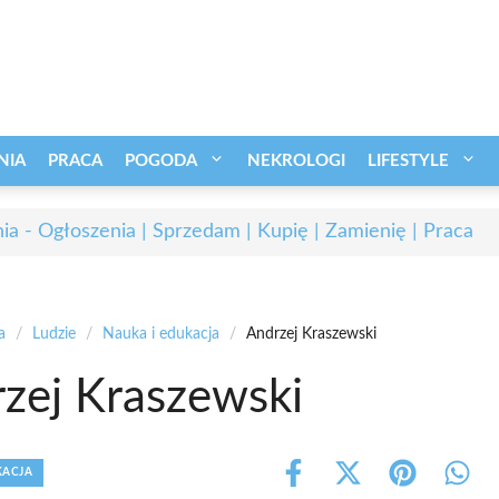
NIA
PRACA
POGODA
NEKROLOGI
LIFESTYLE
ia - Ogłoszenia | Sprzedam | Kupię | Zamienię | Praca
a
/
Ludzie
/
Nauka i edukacja
/
Andrzej Kraszewski
zej Kraszewski
KACJA
Share
Share
Share
Shar
on
on
on
on