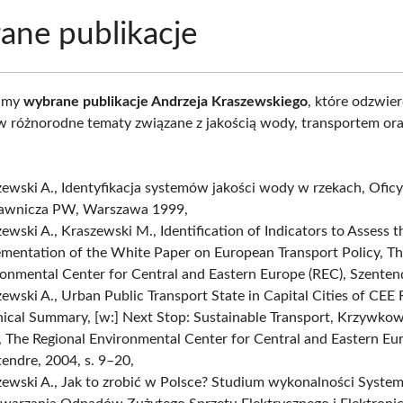
ne publikacje
iamy
wybrane publikacje Andrzeja Kraszewskiego
, które odzwier
w różnorodne tematy związane z jakością wody, transportem or
ewski A., Identyfikacja systemów jakości wody w rzekach, Ofic
wnicza PW, Warszawa 1999,
ewski A., Kraszewski M., Identification of Indicators to Assess t
mentation of the White Paper on European Transport Policy, Th
onmental Center for Central and Eastern Europe (REC), Szenten
ewski A., Urban Public Transport State in Capital Cities of CEE 
ical Summary, [w:] Next Stop: Sustainable Transport, Krzywko
), The Regional Environmental Center for Central and Eastern Eu
endre, 2004, s. 9–20,
ewski A., Jak to zrobić w Polsce? Studium wykonalności Systemu