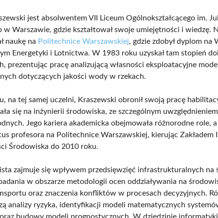
szewski jest absolwentem VII Liceum Ogólnokształcącego im. Ju
 w Warszawie, gdzie kształtował swoje umiejętności i wiedzę. 
ł naukę na
Politechnice Warszawskiej
, gdzie zdobył dyplom na 
m Energetyki i Lotnictwa. W 1983 roku uzyskał tam stopień do
h, prezentując pracę analizującą własności eksploatacyjne model
ych dotyczących jakości wody w rzekach.
 na tej samej uczelni, Kraszewski obronił swoją pracę habilitac
ła się na inżynierii środowiska, ze szczególnym uwzględnienie
nych. Jego kariera akademicka obejmowała różnorodne role, a
atus profesora na Politechnice Warszawskiej, kierując Zakładem I
ci Środowiska do 2010 roku.
lista zajmuje się wpływem przedsięwzięć infrastrukturalnych na
adania w obszarze metodologii ocen oddziaływania na środowi
nsportu oraz znaczenia konfliktów w procesach decyzyjnych. R
zą analizy ryzyka, identyfikacji modeli matematycznych system
oraz budowy modeli prognostycznych. W dziedzinie informatyk