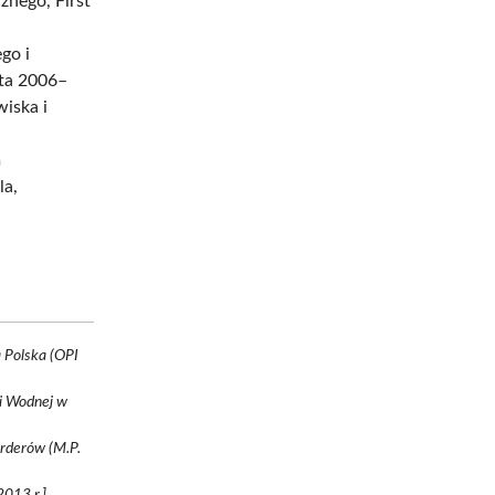
znego, First
go i
ata 2006–
iska i
m
la,
a Polska (OPI
i Wodnej w
orderów (M.P.
2013 r.]