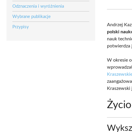
Odznaczenia i wyróżnienia
Wybrane publikacje
Andrzej Kaz
Przypisy
polski nau
nauk techni
potwierdza j
W okresie o
wprowadzał 
Kraszewski
zaangażowa
Kraszewski 
Życio
Wykszt