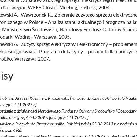
warzania Odpadów Zużytego Sprzętu Elektrycznego i Elektronic
sh Norwegian WEEE Cluster Meeting, Pułtusk, 2004,
ewski A., Wawrzonek R., Zbieranie zużytego sprzętu elektryczne
ronicznego w Polsce – Analiza stanu aktualnego i prognoza na l
, Ministerstwo Środowiska, Narodowy Fundusz Ochrony Środow
odarki Wodnej, Warszawa, 2005,
ewski A., Zużyty sprzęt elektryczny i elektroniczny – probleme
łczesnego świata. Program edukacyjny – poradnik dla nauczycie
troEko, Warszawa 2007.
isy
 hab. inż. Andrzej Kazimierz Kraszewski, [w:] baza „Ludzie nauki” portalu Nauk
dostęp 24.11.2022 r.]
ozdanie z działalności Narodowego Funduszu Ochrony Środowiska i Gospodark
oku. mos.gov.pl, 04.2009 r. [dostęp 24.11.2022 r.]
owienie Prezydenta Rzeczypospolitej Polskiej z dnia 05.03.2013 r. o nadaniu 
 r. poz. 462).
y odznaczeni medalami Pro Memoria. lasy.gov.pl, 07.10.2010 r. [dostęp 04.06.