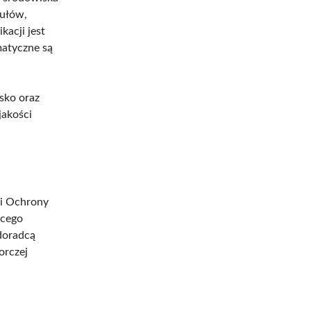
kułów,
kacji jest
matyczne są
sko oraz
jakości
ji Ochrony
ącego
doradcą
orczej