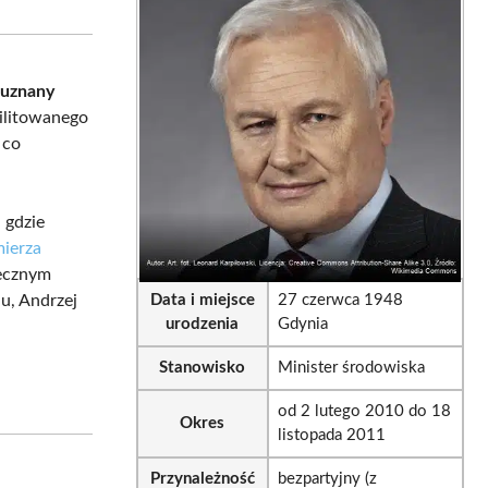
sApp
LinkedIn
Email
o
uznany
bilitowanego
, co
 gdzie
mierza
łecznym
u, Andrzej
Data i miejsce
27 czerwca 1948
urodzenia
Gdynia
Stanowisko
Minister środowiska
od 2 lutego 2010 do 18
Okres
listopada 2011
Przynależność
bezpartyjny (z