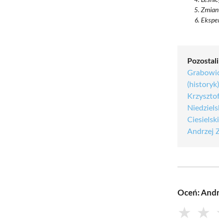
Zmiany
Eksper
Pozostali
Grabowi
(historyk
Krzysztof
Niedziels
Ciesielsk
Andrzej Z
Oceń: Andr
★
★