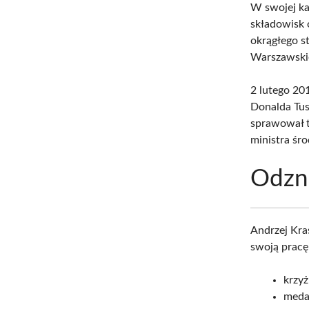
W swojej ka
składowisk 
okrągłego s
Warszawski
2 lutego 20
Donalda Tus
sprawował t
ministra śr
Odzna
Andrzej Kra
swoją pracę 
krzyż
meda