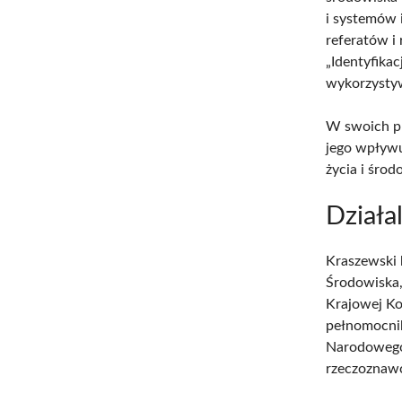
i systemów 
referatów i 
„Identyfika
wykorzysty
W swoich pr
jego wpływu
życia i środ
Działa
Kraszewski 
Środowiska,
Krajowej Ko
pełnomocnik
Narodowego
rzeczoznawc