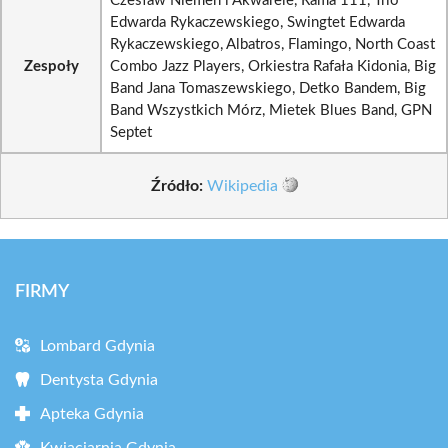
Czesław Niemen i Akwarele, Rama 111, Trio
Edwarda Rykaczewskiego, Swingtet Edwarda
Rykaczewskiego, Albatros, Flamingo, North Coast
Zespoły
Combo Jazz Players, Orkiestra Rafała Kidonia, Big
Band Jana Tomaszewskiego, Detko Bandem, Big
Band Wszystkich Mórz, Mietek Blues Band, GPN
Septet
Źródło:
Wikipedia
FIRMY
Lombard Gdynia
Dentysta Gdynia
Apteka Gdynia
Kwiaciarnia Gdynia