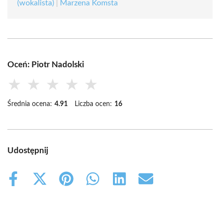
(wokalista)
|
Marzena Komsta
Oceń: Piotr Nadolski
★
★
★
★
★
Średnia ocena:
4.91
Liczba ocen:
16
Udostępnij
Share
Share
Share
Share
Share
Share
on
on
on
on
on
on
Facebook
X
Pinterest
WhatsApp
LinkedIn
Email
(Twitter)