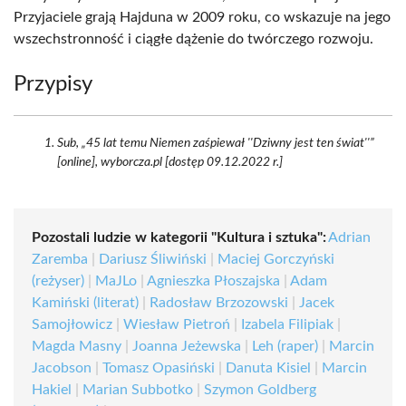
Przyjaciele grają Hajduna w 2009 roku, co wskazuje na jego
wszechstronność i ciągłe dążenie do twórczego rozwoju.
Przypisy
Sub, „45 lat temu Niemen zaśpiewał ''Dziwny jest ten świat''”
[online], wyborcza.pl [dostęp 09.12.2022 r.]
Pozostali ludzie w kategorii "Kultura i sztuka":
Adrian
Zaremba
|
Dariusz Śliwiński
|
Maciej Gorczyński
(reżyser)
|
MaJLo
|
Agnieszka Płoszajska
|
Adam
Kamiński (literat)
|
Radosław Brzozowski
|
Jacek
Samojłowicz
|
Wiesław Pietroń
|
Izabela Filipiak
|
Magda Masny
|
Joanna Jeżewska
|
Leh (raper)
|
Marcin
Jacobson
|
Tomasz Opasiński
|
Danuta Kisiel
|
Marcin
Hakiel
|
Marian Subbotko
|
Szymon Goldberg