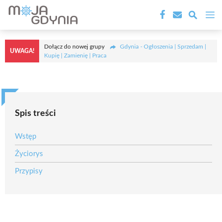
Przejdź
M
do
treści
Dołącz do nowej grupy
Gdynia - Ogłoszenia | Sprzedam |
UWAGA!
Kupię | Zamienię | Praca
Spis treści
Wstęp
Życiorys
Przypisy