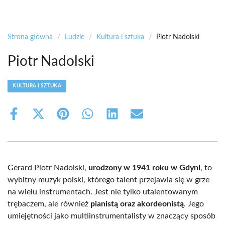
Strona główna
/
Ludzie
/
Kultura i sztuka
/
Piotr Nadolski
Piotr Nadolski
KULTURA I SZTUKA
Share
Share
Share
Share
Share
Share
on
on
on
on
on
on
Facebook
X
Pinterest
WhatsApp
LinkedIn
Email
(Twitter)
Gerard Piotr Nadolski,
urodzony w 1941 roku w Gdyni
, to
wybitny muzyk polski, którego talent przejawia się w grze
na wielu instrumentach. Jest nie tylko utalentowanym
trębaczem, ale również
pianistą oraz akordeonistą
. Jego
umiejętności jako multiinstrumentalisty w znaczący sposób