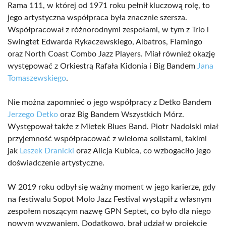
Rama 111, w której od 1971 roku pełnił kluczową rolę, to
jego artystyczna współpraca była znacznie szersza.
Współpracował z różnorodnymi zespołami, w tym z Trio i
Swingtet Edwarda Rykaczewskiego, Albatros, Flamingo
oraz North Coast Combo Jazz Players. Miał również okazję
występować z Orkiestrą Rafała Kidonia i Big Bandem
Jana
Tomaszewskiego
.
Nie można zapomnieć o jego współpracy z Detko Bandem
Jerzego Detko
oraz Big Bandem Wszystkich Mórz.
Występował także z Mietek Blues Band. Piotr Nadolski miał
przyjemność współpracować z wieloma solistami, takimi
jak
Leszek Dranicki
oraz Alicja Kubica, co wzbogaciło jego
doświadczenie artystyczne.
W 2019 roku odbył się ważny moment w jego karierze, gdy
na festiwalu Sopot Molo Jazz Festival wystąpił z własnym
zespołem noszącym nazwę GPN Septet, co było dla niego
nowym wyzwaniem. Dodatkowo, brał udział w projekcie