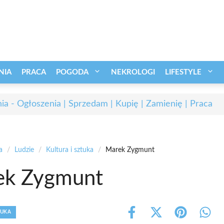
NIA
PRACA
POGODA
NEKROLOGI
LIFESTYLE
ia - Ogłoszenia | Sprzedam | Kupię | Zamienię | Praca
a
/
Ludzie
/
Kultura i sztuka
/
Marek Zygmunt
ek Zygmunt
TUKA
Share
Share
Share
Shar
on
on
on
on