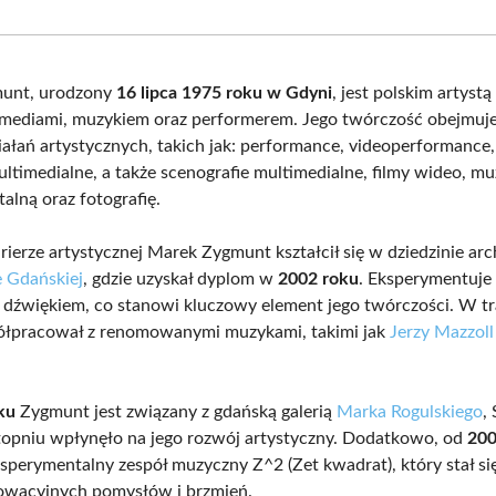
Facebook
X
Pinterest
What
(Twitter)
unt, urodzony
16 lipca 1975 roku w Gdyni
, jest polskim artyst
mediami, muzykiem oraz performerem. Jego twórczość obejmuje
ałań artystycznych, takich jak: performance, videoperformance, r
ultimedialne, a także scenografie multimedialne, filmy wideo, m
alną oraz fotografię.
ierze artystycznej Marek Zygmunt kształcił się w dziedzinie arc
e Gdańskiej
, gdzie uzyskał dyplom w
2002 roku
. Eksperymentuje
 dźwiękiem, co stanowi kluczowy element jego twórczości. W tr
ółpracował z renomowanymi muzykami, takimi jak
Jerzy Mazzoll
ku
Zygmunt jest związany z gdańską galerią
Marka Rogulskiego
,
opniu wpłynęło na jego rozwój artystyczny. Dodatkowo, od
200
sperymentalny zespół muzyczny Z^2 (Zet kwadrat), który stał si
nowacyjnych pomysłów i brzmień.