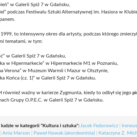
ień” w Galerii Spiż 7 w Gdańsku,
l” podczas Festiwalu Sztuki Alternatywnej im. Hasiora w Klubi
panem.
 1999, to intensywny okres dla artysty, podczas którego zmierzył
mi tematami, w tym:
ć” w Galerii Spiż 7 w Gdańsku,
uka w Hipermarkecie” w Hipermarkecie M1 w Poznaniu,
na Verona” w Muzeum Warmii i Mazur w Olsztynie,
ka Końca (cz. 1)” w Galerii Spiż 7 w Gdańsku.
ł również ważny w karierze Zygmunta, kiedy to odbył się jego
p
ach Grupy O.P.E.C. w Galerii Spiż 7 w Gdańsku.
 ludzie w kategorii "Kultura i sztuka":
Jacek Fedorowicz
|
Ireneu
|
Ania Marson
|
Paweł Nowak (akordeonista)
|
Katarzyna Z. Mic