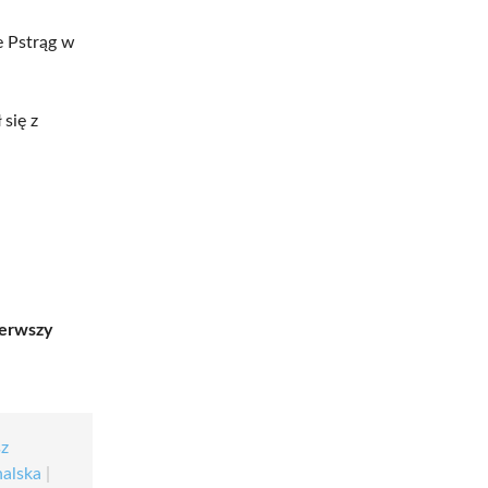
e Pstrąg w
 się z
ierwszy
sz
halska
|