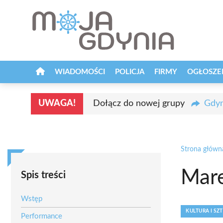
Przejdź
do
treści
WIADOMOŚCI
POLICJA
FIRMY
OGŁOSZE
UWAGA!
Dołącz do nowej grupy
Gdyn
Strona główn
Mar
Spis treści
Wstęp
KULTURA I SZ
Performance