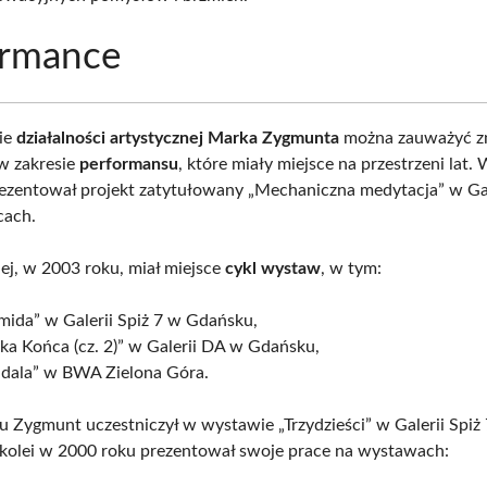
ormance
ie
działalności artystycznej Marka Zygmunta
można zauważyć z
 w zakresie
performansu
, które miały miejsce na przestrzeni lat
rezentował projekt zatytułowany „Mechaniczna medytacja” w Gal
cach.
ej, w 2003 roku, miał miejsce
cykl wystaw
, w tym:
mida” w Galerii Spiż 7 w Gdańsku,
ka Końca (cz. 2)” w Galerii DA w Gdańsku,
dala” w BWA Zielona Góra.
 Zygmunt uczestniczył w wystawie „Trzydzieści” w Galerii Spiż
kolei w 2000 roku prezentował swoje prace na wystawach: