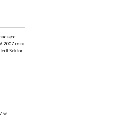
naczące
. W 2007 roku
erii Sektor
 7 w