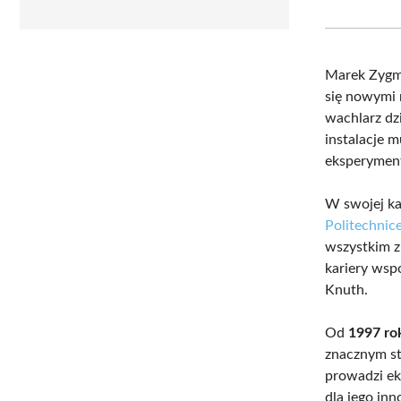
Marek Zygm
się nowymi 
wachlarz dzi
instalacje m
eksperyment
W swojej kar
Politechnic
wszystkim z
kariery wsp
Knuth.
Od
1997 ro
znacznym st
prowadzi ek
dla jego in