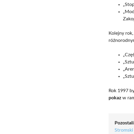
„Stop
„Mode
Zako
Kolejny rok,
różnorodny
„Częś
„Szt
„Are
„Sztu
Rok 1997 by
pokaz
w ram
Pozostali
Stromski