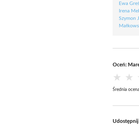
Ewa Gre
Irena Me
Szymon 
Małkows
Oceń: Mar
★
★
Średnia ocena
Udostępnij