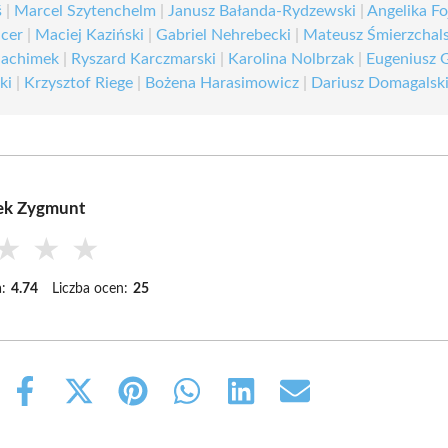
ś
|
Marcel Szytenchelm
|
Janusz Bałanda-Rydzewski
|
Angelika Fo
lcer
|
Maciej Kaziński
|
Gabriel Nehrebecki
|
Mateusz Śmierzchals
Jachimek
|
Ryszard Karczmarski
|
Karolina Nolbrzak
|
Eugeniusz 
ki
|
Krzysztof Riege
|
Bożena Harasimowicz
|
Dariusz Domagalsk
ek Zygmunt
★
★
★
:
4.74
Liczba ocen:
25
Share
Share
Share
Share
Share
Share
on
on
on
on
on
on
Facebook
X
Pinterest
WhatsApp
LinkedIn
Email
(Twitter)