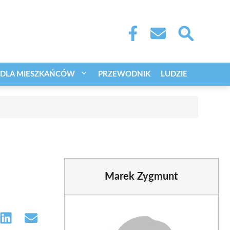
DLA MIESZKAŃCÓW
PRZEWODNIK
LUDZIE
Marek Zygmunt
e
Share
Share
on
on