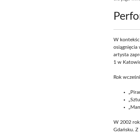
Perf
W kontekśc
osiągnięcia
artysta zap
1 w Katowi
Rok wcześni
„Pira
„Sztu
„Man
W 2002 roku
Gdańsku. Z 