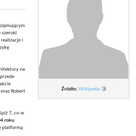
sApp
LinkedIn
Email
ą zajmującym
 szeroki
ealizacje i
uzykę
hitektury na
 przede
akcie
Źródło:
Wikipedia
oraz Robert
 Spiż 7, co w
4 roku
ę platformą