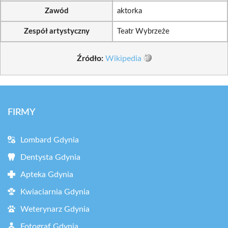
Zawód
aktorka
Zespół artystyczny
Teatr Wybrzeże
Źródło:
Wikipedia
FIRMY
Lombard Gdynia
Dentysta Gdynia
Apteka Gdynia
Kwiaciarnia Gdynia
Weterynarz Gdynia
Fotograf Gdynia