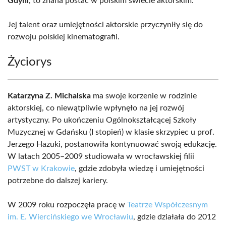
Gdyni
, to znana postać w polskim świecie aktorskim.
Jej talent oraz umiejętności aktorskie przyczyniły się do
rozwoju polskiej kinematografii.
Życiorys
Katarzyna Z. Michalska
ma swoje korzenie w rodzinie
aktorskiej, co niewątpliwie wpłynęło na jej rozwój
artystyczny. Po ukończeniu Ogólnokształcącej Szkoły
Muzycznej w Gdańsku (I stopień) w klasie skrzypiec u prof.
Jerzego Hazuki, postanowiła kontynuować swoją edukację.
W latach 2005–2009 studiowała w wrocławskiej filii
PWST w Krakowie
, gdzie zdobyła wiedzę i umiejętności
potrzebne do dalszej kariery.
W 2009 roku rozpoczęła pracę w
Teatrze Współczesnym
im. E. Wiercińskiego we Wrocławiu
, gdzie działała do 2012