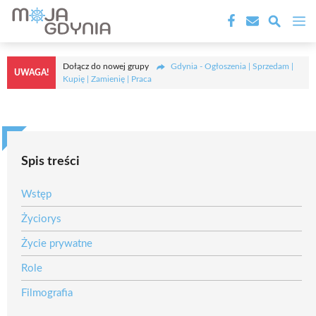
Przejdź
M
do
treści
Dołącz do nowej grupy
Gdynia - Ogłoszenia | Sprzedam |
UWAGA!
Kupię | Zamienię | Praca
Spis treści
Wstęp
Życiorys
Życie prywatne
Role
Filmografia