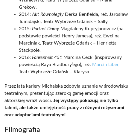
Wiśniewski, Teatr Wybrzeże Gdańsk – Maria
Grekow,
2014:
Akt Równoległy
Derka Benfielda, reż. Jarosław
Tumidajski, Teatr Wybrzeże Gdańsk – Sally,
2015:
Portret Damy
Magdaleny Kupryjanowicz (na
podstawie powieści Henry Jamesa), reż. Ewelina
Marciniak, Teatr Wybrzeże Gdańsk – Henrietta
Stackpole,
2016:
Fahrenheit 451
Marcina Cecki (inspirowany
powieścią Raya Bradbury’ego), reż.
Marcin Liber
,
Teatr Wybrzeże Gdańsk – Klarysa.
Przez lata kariery Michalska zdobyła uznanie w środowisku
teatralnym, prezentując szeroką gamę emocji oraz
aktorskiej wrażliwości.
Jej występy pokazują nie tylko
talent, ale także umiejętność pracy z różnymi reżyserami
oraz adaptacjami teatralnymi.
Filmografia