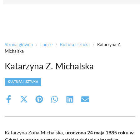
Strona główna
/
Ludzie
/
Kultura i sztuka
/
Katarzyna Z.
Michalska
Katarzyna Z. Michalska
KULTURA I SZTUKA
Share
Share
Share
Share
Share
Share
on
on
on
on
on
on
Facebook
X
Pinterest
WhatsApp
LinkedIn
Email
(Twitter)
Katarzyna Zofia Michalska,
urodzona 24 maja 1985 roku w