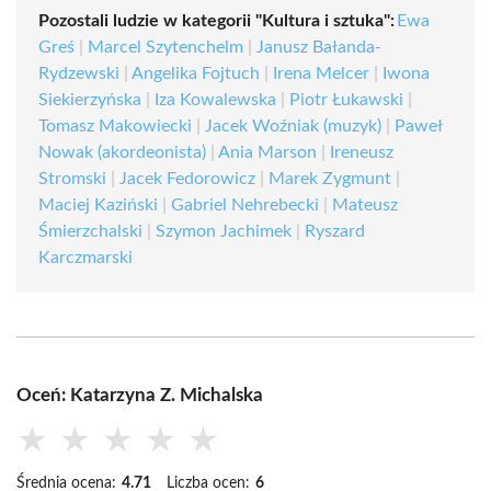
Pozostali ludzie w kategorii "Kultura i sztuka":
Ewa
Greś
|
Marcel Szytenchelm
|
Janusz Bałanda-
Rydzewski
|
Angelika Fojtuch
|
Irena Melcer
|
Iwona
Siekierzyńska
|
Iza Kowalewska
|
Piotr Łukawski
|
Tomasz Makowiecki
|
Jacek Woźniak (muzyk)
|
Paweł
Nowak (akordeonista)
|
Ania Marson
|
Ireneusz
Stromski
|
Jacek Fedorowicz
|
Marek Zygmunt
|
Maciej Kaziński
|
Gabriel Nehrebecki
|
Mateusz
Śmierzchalski
|
Szymon Jachimek
|
Ryszard
Karczmarski
Oceń: Katarzyna Z. Michalska
★
★
★
★
★
Średnia ocena:
4.71
Liczba ocen:
6