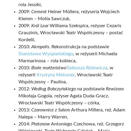
rola Jessiki,
2009:
Cement
Heiner Müllera, reżyseria Wojciech
Klemm – Motia Sawczuk,
2009:
Król Lear
Williama Szekspira, reżyser Cezaris
Grauzinis, Wrocławski Teatr Współczesny – postać
Kordelii,
2010:
Akropolis
. Rekonstrukcja na podstawie
Stanisława Wyspiańskiego
, w reżyserii Michaela
Marmarinosa – rola kobieca,
2010:
Białe małżeństwo
Tadeusza Różewicza
, w
reżyserii
Krystyny Meissner
, Wrocławski Teatr
Współczesny – Paulina,
2012:
Według Bobczyńskiego
na podstawie
Rewizora
Mikołaja Gogola, reżyser Agata Duda-Gracz,
Wrocławski Teatr Współczesny – córka,
2013:
Czarownice z Salem
Arthura Millera, reż. Adam
Nalepa – Marry Warren,
2014:
Płatonow
Antoniego Czechowa, reż. Grzegorz