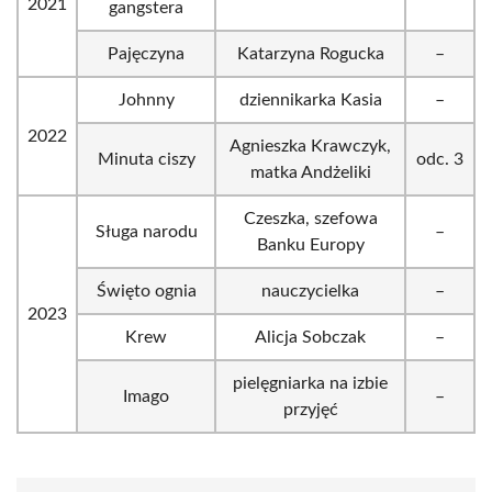
2021
gangstera
Pajęczyna
Katarzyna Rogucka
–
Johnny
dziennikarka Kasia
–
2022
Agnieszka Krawczyk,
Minuta ciszy
odc. 3
matka Andżeliki
Czeszka, szefowa
Sługa narodu
–
Banku Europy
Święto ognia
nauczycielka
–
2023
Krew
Alicja Sobczak
–
pielęgniarka na izbie
Imago
–
przyjęć