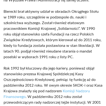
na Wydziale Prawa i Administracji tej samej uczelni.
Bierecki brał aktywny udział w obradach Okrągłego Stołu
w 1989 roku, szczególnie w podzespole ds. nauki i
szkolnictwa wyższego. Został również etatowym
pracownikiem Komisji Krajowej „Solidarności”. W 1990
roku objął stanowisko szefa Fundacji na rzecz Polskich
Związków Kredytowych, którym kierował aż do 2011 roku,
kiedy to fundacja została postawiona w stan likwidacji. W
latach 90. podjął również nieudane starania o mandat
poselski w wyborach 1991 roku z listy PC.
Rok 1992 był kluczowy dla jego kariery, ponieważ objął
stanowisko prezesa Krajowej Spółdzielczej Kasy
Oszczędnościowo-Kredytowej, pełniąc tę funkcję aż do
października 2012 roku. W owym okresie SKOK-i oraz Kasa
Krajowa znalazły się pod nadzorem
Komisji Nadzoru
Finansowego
. W październiku 2012 roku został
przewodniczącym rady nadzorczej tejże instytucji. W 2001