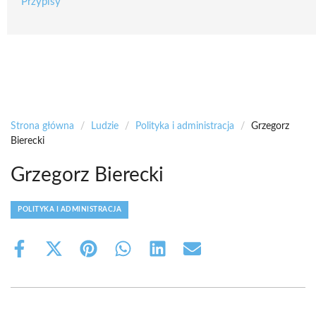
Przypisy
Strona główna
/
Ludzie
/
Polityka i administracja
/
Grzegorz
Bierecki
Grzegorz Bierecki
POLITYKA I ADMINISTRACJA
Share
Share
Share
Share
Share
Share
on
on
on
on
on
on
Facebook
X
Pinterest
WhatsApp
LinkedIn
Email
(Twitter)