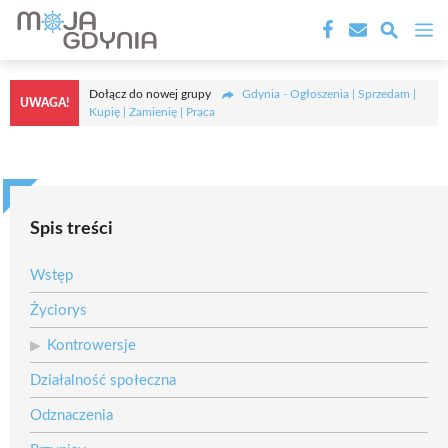
Przejdź
M
do
treści
Dołącz do nowej grupy
Gdynia - Ogłoszenia | Sprzedam |
UWAGA!
Kupię | Zamienię | Praca
Spis treści
Wstęp
Życiorys
Kontrowersje
Działalność społeczna
Odznaczenia