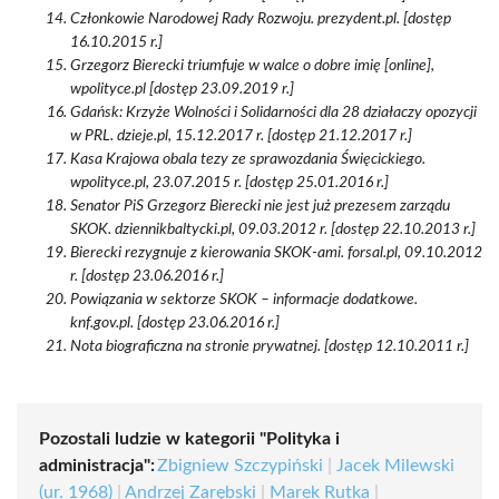
Członkowie Narodowej Rady Rozwoju. prezydent.pl. [dostęp
16.10.2015 r.]
Grzegorz Bierecki triumfuje w walce o dobre imię [online],
wpolityce.pl [dostęp 23.09.2019 r.]
Gdańsk: Krzyże Wolności i Solidarności dla 28 działaczy opozycji
w PRL. dzieje.pl, 15.12.2017 r. [dostęp 21.12.2017 r.]
Kasa Krajowa obala tezy ze sprawozdania Święcickiego.
wpolityce.pl, 23.07.2015 r. [dostęp 25.01.2016 r.]
Senator PiS Grzegorz Bierecki nie jest już prezesem zarządu
SKOK. dziennikbaltycki.pl, 09.03.2012 r. [dostęp 22.10.2013 r.]
Bierecki rezygnuje z kierowania SKOK-ami. forsal.pl, 09.10.2012
r. [dostęp 23.06.2016 r.]
Powiązania w sektorze SKOK – informacje dodatkowe.
knf.gov.pl. [dostęp 23.06.2016 r.]
Nota biograficzna na stronie prywatnej. [dostęp 12.10.2011 r.]
Pozostali ludzie w kategorii "Polityka i
administracja":
Zbigniew Szczypiński
|
Jacek Milewski
(ur. 1968)
|
Andrzej Zarębski
|
Marek Rutka
|