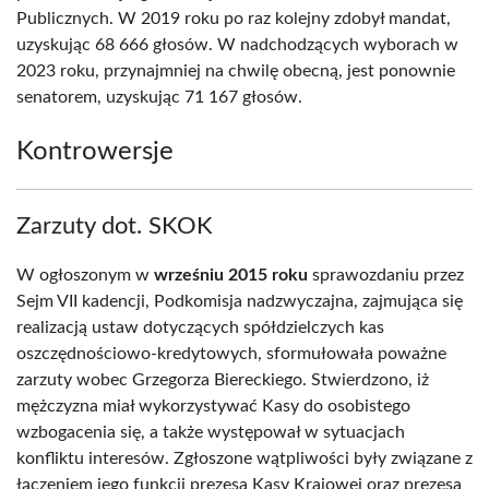
Publicznych. W 2019 roku po raz kolejny zdobył mandat,
uzyskując 68 666 głosów. W nadchodzących wyborach w
2023 roku, przynajmniej na chwilę obecną, jest ponownie
senatorem, uzyskując 71 167 głosów.
Kontrowersje
Zarzuty dot. SKOK
W ogłoszonym w
wrześniu 2015 roku
sprawozdaniu przez
Sejm VII kadencji, Podkomisja nadzwyczajna, zajmująca się
realizacją ustaw dotyczących spółdzielczych kas
oszczędnościowo-kredytowych, sformułowała poważne
zarzuty wobec Grzegorza Biereckiego. Stwierdzono, iż
mężczyzna miał wykorzystywać Kasy do osobistego
wzbogacenia się, a także występował w sytuacjach
konfliktu interesów. Zgłoszone wątpliwości były związane z
łączeniem jego funkcji prezesa Kasy Krajowej oraz prezesa