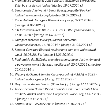
Przejmujące wyznanie żony senatora Grzegorza Biereckiego:
Żyję, bo stał się cud [online] [dostęp 18.09.2024 r.]
Senatorowie / Sylwetki / Senat Rzeczypospolitej Polskiej
[online], www.senat.gov.pl [dostęp 18.09.2024 r.]
Krzysztof Rak: Grzegorz Bierecki. encysol.pl, 07.02.2018 r.
[dostęp 04.06.2021 r.]
a b Jarosław Kurek: BIERECKI GRZEGORZ. gedanopedia.pl,
16.01.2020 r. [dostęp 04.06.2021 r.]
Grzegorz Bierecki: życiorys, kariera polityczna.
wiadomosci.onet.pl, 14.10.2019 r. [dostęp 31.05.2021 r.]
Senator Grzegorz Bierecki zawieszony; sam o to wnioskował.
wp.pl, 10.03.2015 r. [dostęp 11.03.2015 r.]
Podkomisja ds. SKOKów przyjęła sprawozdanie. Jest w nim apel
o powołanie komisji śledczej. wpolityce.pl, 20.07.2015 r. [dostęp
25.01.2016 r.]
Wybory do Sejmu i Senatu Rzeczypospolitej Polskiej w 2023 r.
[online], wybory.gov.pl [dostęp 28.11.2023 r.]
Biogram na stronie Senatu (IX kadencja). [dostęp 16.11.2015 r.]
Anne Cochran Named World Council's First-Ever Female Chair
at 2015 World Credit Union Conference. woccu.org, 14.07.2015
r. [dostęp 10.12.2015 r.]
Serwis PKW – Wybory 2019. [dostęp 14.10.2019 r.]