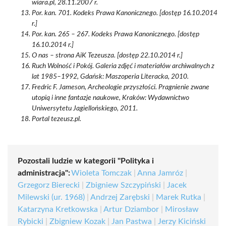
wiara.pl, 28.11.2007 r.
Por. kan. 701. Kodeks Prawa Kanonicznego. [dostęp 16.10.2014
r.]
Por. kan. 265 – 267. Kodeks Prawa Kanonicznego. [dostęp
16.10.2014 r.]
O nas – strona AiK Tezeusza. [dostęp 22.10.2014 r.]
Ruch Wolność i Pokój. Galeria zdjęć i materiałów archiwalnych z
lat 1985–1992, Gdańsk: Maszoperia Literacka, 2010.
Fredric F. Jameson, Archeologie przyszłości. Pragnienie zwane
utopią i inne fantazje naukowe, Kraków: Wydawnictwo
Uniwersytetu Jagiellońskiego, 2011.
Portal tezeusz.pl.
Pozostali ludzie w kategorii "Polityka i
administracja":
Wioleta Tomczak
|
Anna Jamróz
|
Grzegorz Bierecki
|
Zbigniew Szczypiński
|
Jacek
Milewski (ur. 1968)
|
Andrzej Zarębski
|
Marek Rutka
|
Katarzyna Kretkowska
|
Artur Dziambor
|
Mirosław
Rybicki
|
Zbigniew Kozak
|
Jan Pastwa
|
Jerzy Kiciński