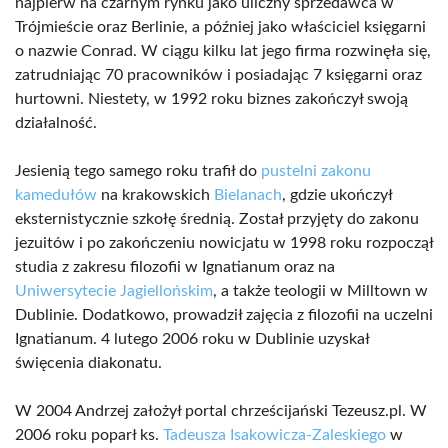
najpierw na czarnym rynku jako uliczny sprzedawca w
Trójmieście oraz Berlinie, a później jako właściciel księgarni
o nazwie Conrad. W ciągu kilku lat jego firma rozwinęła się,
zatrudniając 70 pracowników i posiadając 7 księgarni oraz
hurtowni. Niestety, w 1992 roku biznes zakończył swoją
działalność.
Jesienią tego samego roku trafił do
pustelni zakonu
kamedułów
na krakowskich
Bielanach
, gdzie ukończył
eksternistycznie szkołę średnią. Został przyjęty do zakonu
jezuitów i po zakończeniu nowicjatu w 1998 roku rozpoczął
studia z zakresu filozofii w Ignatianum oraz na
Uniwersytecie Jagiellońskim
, a także teologii w Milltown w
Dublinie. Dodatkowo, prowadził zajęcia z filozofii na uczelni
Ignatianum. 4 lutego 2006 roku w Dublinie uzyskał
święcenia diakonatu.
W 2004 Andrzej założył portal chrześcijański Tezeusz.pl. W
2006 roku poparł ks.
Tadeusza Isakowicza-Zaleskiego
w