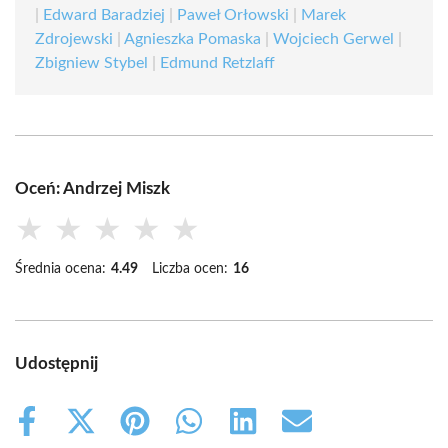
|
Edward Baradziej
|
Paweł Orłowski
|
Marek
Zdrojewski
|
Agnieszka Pomaska
|
Wojciech Gerwel
|
Zbigniew Stybel
|
Edmund Retzlaff
Oceń: Andrzej Miszk
★
★
★
★
★
Średnia ocena:
4.49
Liczba ocen:
16
Udostępnij
Share
Share
Share
Share
Share
Share
on
on
on
on
on
on