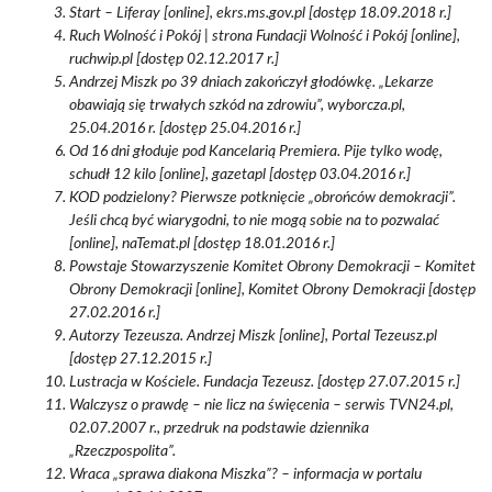
Start – Liferay [online], ekrs.ms.gov.pl [dostęp 18.09.2018 r.]
Ruch Wolność i Pokój | strona Fundacji Wolność i Pokój [online],
ruchwip.pl [dostęp 02.12.2017 r.]
Andrzej Miszk po 39 dniach zakończył głodówkę. „Lekarze
obawiają się trwałych szkód na zdrowiu”, wyborcza.pl,
25.04.2016 r. [dostęp 25.04.2016 r.]
Od 16 dni głoduje pod Kancelarią Premiera. Pije tylko wodę,
schudł 12 kilo [online], gazetapl [dostęp 03.04.2016 r.]
KOD podzielony? Pierwsze potknięcie „obrońców demokracji”.
Jeśli chcą być wiarygodni, to nie mogą sobie na to pozwalać
[online], naTemat.pl [dostęp 18.01.2016 r.]
Powstaje Stowarzyszenie Komitet Obrony Demokracji – Komitet
Obrony Demokracji [online], Komitet Obrony Demokracji [dostęp
27.02.2016 r.]
Autorzy Tezeusza. Andrzej Miszk [online], Portal Tezeusz.pl
[dostęp 27.12.2015 r.]
Lustracja w Kościele. Fundacja Tezeusz. [dostęp 27.07.2015 r.]
Walczysz o prawdę – nie licz na święcenia – serwis TVN24.pl,
02.07.2007 r., przedruk na podstawie dziennika
„Rzeczpospolita”.
Wraca „sprawa diakona Miszka”? – informacja w portalu