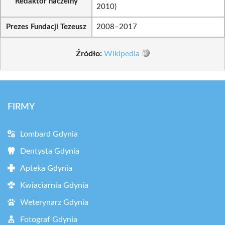
Redaktor naczelny
2010)
Prezes Fundacji Tezeusz
2008–2017
Źródło:
Wikipedia
FIRMY
Lombard Gdynia
Dentysta Gdynia
Apteka Gdynia
Kwiaciarnia Gdynia
Weterynarz Gdynia
Fotograf Gdynia