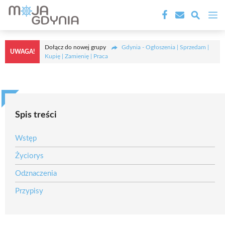
Przejdź
M
do
treści
Dołącz do nowej grupy
Gdynia - Ogłoszenia | Sprzedam |
UWAGA!
Kupię | Zamienię | Praca
Spis treści
Wstęp
Życiorys
Odznaczenia
Przypisy