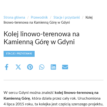
Strona główna
/
Przewodnik
/
Stacje i przystanki
/
Kolej
linowo-terenowa na Kamienną Górę w Gdyni
Kolej linowo-terenowa na
Kamienną Górę w Gdyni
STACJE I PRZYSTANKI
Share
Share
Share
Share
Share
Share
on
on
on
on
on
on
Facebook
X
Pinterest
WhatsApp
LinkedIn
Email
(Twitter)
W sercu Gdyni można znaleźć
kolej linowo-terenową na
Kamienną Górę
, która działa przez cały rok. Uruchomiona
4 lipca 2015 roku, ta kolejka jest częścią szerszego projektu,