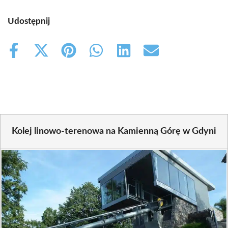
Udostępnij
Share
Share
Share
Share
Share
Share
on
on
on
on
on
on
Facebook
X
Pinterest
WhatsApp
LinkedIn
Email
(Twitter)
Kolej linowo-terenowa na Kamienną Górę w Gdyni