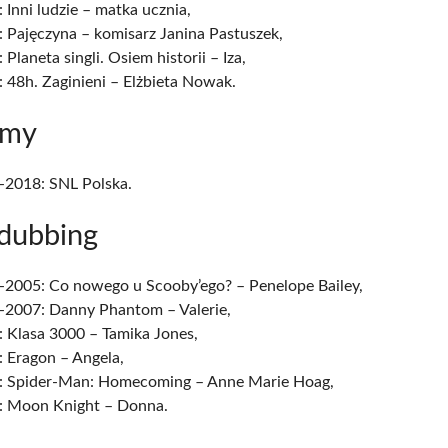
 Inni ludzie – matka ucznia,
 Pajęczyna – komisarz Janina Pastuszek,
 Planeta singli. Osiem historii – Iza,
 48h. Zaginieni – Elżbieta Nowak.
amy
-2018: SNL Polska.
 dubbing
-2005: Co nowego u Scooby’ego? – Penelope Bailey,
-2007: Danny Phantom – Valerie,
 Klasa 3000 – Tamika Jones,
 Eragon – Angela,
: Spider-Man: Homecoming – Anne Marie Hoag,
: Moon Knight – Donna.