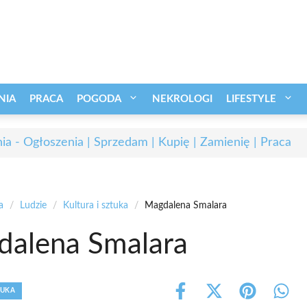
NIA
PRACA
POGODA
NEKROLOGI
LIFESTYLE
ia - Ogłoszenia | Sprzedam | Kupię | Zamienię | Praca
a
/
Ludzie
/
Kultura i sztuka
/
Magdalena Smalara
alena Smalara
TUKA
Share
Share
Share
Shar
on
on
on
on