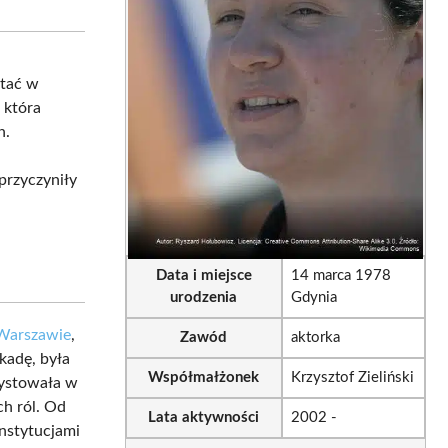
sApp
LinkedIn
Email
stać w
, która
h.
 przyczyniły
Data i miejsce
14 marca 1978
urodzenia
Gdynia
 Warszawie
,
Zawód
aktorka
kadę, była
Współmałżonek
Krzysztof Zieliński
systowała w
h ról. Od
Lata aktywności
2002 -
instytucjami