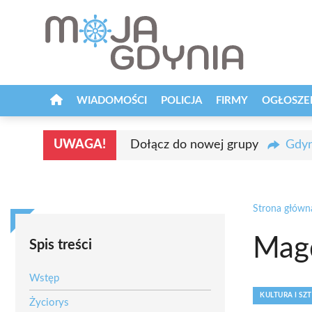
Przejdź
do
treści
WIADOMOŚCI
POLICJA
FIRMY
OGŁOSZE
UWAGA!
Dołącz do nowej grupy
Gdyn
Strona główn
Magd
Spis treści
Wstęp
KULTURA I SZ
Życiorys