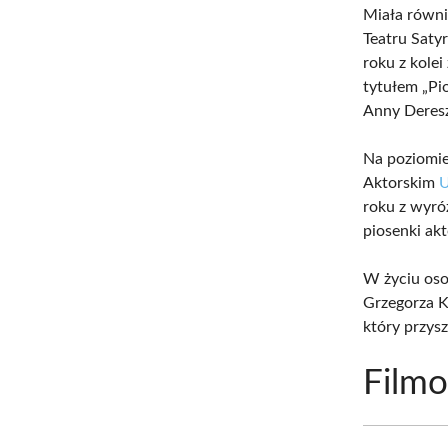
Miała równi
Teatru Saty
roku z kole
tytułem „Pi
Anny Deresz
Na poziomi
Aktorskim
U
roku z wyró
piosenki ak
W życiu oso
Grzegorza K
który przysz
Filmo