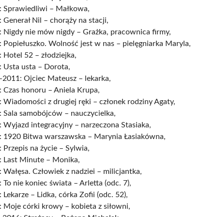
: Sprawiedliwi – Małkowa,
 Generał Nil – chorąży na stacji,
 Nigdy nie mów nigdy – Grażka, pracownica firmy,
 Popiełuszko. Wolność jest w nas – pielęgniarka Maryla,
 Hotel 52 – złodziejka,
 Usta usta – Dorota,
-2011: Ojciec Mateusz – lekarka,
 Czas honoru – Aniela Krupa,
 Wiadomości z drugiej ręki – członek rodziny Agaty,
: Sala samobójców – nauczycielka,
 Wyjazd integracyjny – narzeczona Stasiaka,
: 1920 Bitwa warszawska – Marynia Łasiakówna,
 Przepis na życie – Sylwia,
: Last Minute – Monika,
 Wałęsa. Człowiek z nadziei – milicjantka,
 To nie koniec świata – Arletta (odc. 7),
 Lekarze – Lidka, córka Zofii (odc. 52),
 Moje córki krowy – kobieta z siłowni,