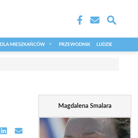
DLA MIESZKAŃCÓW
PRZEWODNIK
LUDZIE
Magdalena Smalara
e
Share
Share
on
on