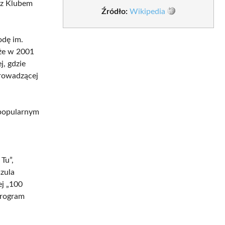
 z Klubem
Źródło:
Wikipedia
odę im.
kże w 2001
j, gdzie
prowadzącej
popularnym
Tu”,
zula
ej „100
 program