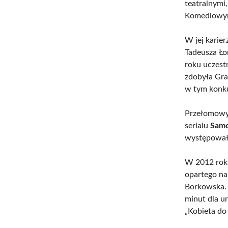
teatralnymi
Komediowym
W jej karie
Tadeusza Ło
roku uczestn
zdobyła Gra
w tym konku
Przełomowy
serialu
Samo
występowała
W 2012 roku
opartego na
Borkowska. 
minut dla ur
„Kobieta do