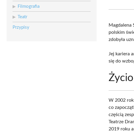
Filmografia
Teatr
Magdalena 
Przypisy
polskim świ
zdobyła uzn
Jej kariera 
się do wzbog
Życio
W 2002 roku
co zapocząt
częścią zes
Teatrze Dra
2019 roku a