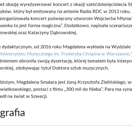
eż okazję wyreżyserować koncert z okazji sześćdziesięciolecia 
ryków, który był emitowany na antenie Radia RDC w 2013 roku
i zorganizowała koncert poświęcony utworom Wojciecha Młynar
osenka to jest forma magiczna”. Dodatkowo, napisała scenariusze
owskiej oraz Katarzyny Dąbrowskiej.
e dydaktycznym, od 2016 roku Magdalena wykłada na Wydziale
niwersytetu Muzycznego im. Fryderyka Chopina w Warszawie
.
żnieniem obroniła swoją dysertację, której tematem była interpr
torskiej, zdobywając tytuł Doktora sztuk muzycznych.
bistym, Magdalena Smalara jest żoną Krzysztofa Zielińskiego, w
wiatkowskiego, postaci z filmu „300 mil do Nieba”. Para ma syna
edł na świat w Szwecji.
grafia