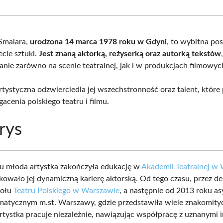
Facebook
X
Pinterest
What
(Twitter)
Smalara,
urodzona 14 marca 1978 roku w Gdyni
, to wybitna po
ecie sztuki.
Jest znaną aktorką, reżyserką oraz autorką tekstów
anie zarówno na scenie teatralnej, jak i w produkcjach filmowyc
artystyczna odzwierciedla jej wszechstronność oraz talent, które
acenia polskiego teatru i filmu.
rys
 młoda artystka zakończyła edukację w
Akademii Teatralnej w
kowało jej dynamiczną karierę aktorską. Od tego czasu, przez de
połu
Teatru Polskiego w Warszawie
, a następnie od 2013 roku a
matycznym m.st. Warszawy, gdzie przedstawiła wiele znakomityc
rtystka pracuje niezależnie, nawiązując współpracę z uznanymi 