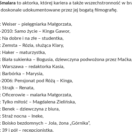
Smalara
to aktorka, której kariera a także wszechstronność w b
ą doskonale udokumentowane przez jej bogatą filmografię.
 Weiser – pielęgniarka Małgorzata,
-2010: Samo życie – Kinga Gawor,
 Na dobre i na złe – studentka,
 Zemsta – Rózia, służąca Klary,
: Haker – maturzystka,
: Biała sukienka – Bogusia, dziewczyna podwożona przez Maćka
: Warszawa – redaktorka Kasia,
: Barbórka – Marysia,
-2006: Pensjonat pod Różą – Kinga,
 Strajk – Renata,
: Oficerowie – malarka Małgorzata,
 Tylko miłość – Magdalena Zielińska,
 Benek – dziewczyna z biura,
 Straż nocna – Ineke,
 Boisko bezdomnych – Jola, żona „Górnika”,
 39 i pół – recepcjonistka,