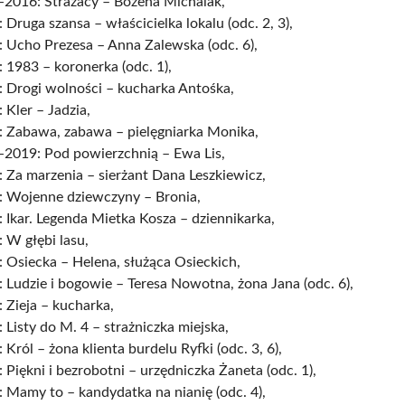
-2016: Strażacy – Bożena Michalak,
 Druga szansa – właścicielka lokalu (odc. 2, 3),
 Ucho Prezesa – Anna Zalewska (odc. 6),
 1983 – koronerka (odc. 1),
: Drogi wolności – kucharka Antośka,
 Kler – Jadzia,
: Zabawa, zabawa – pielęgniarka Monika,
-2019: Pod powierzchnią – Ewa Lis,
 Za marzenia – sierżant Dana Leszkiewicz,
: Wojenne dziewczyny – Bronia,
 Ikar. Legenda Mietka Kosza – dziennikarka,
 W głębi lasu,
 Osiecka – Helena, służąca Osieckich,
 Ludzie i bogowie – Teresa Nowotna, żona Jana (odc. 6),
 Zieja – kucharka,
 Listy do M. 4 – strażniczka miejska,
 Król – żona klienta burdelu Ryfki (odc. 3, 6),
 Piękni i bezrobotni – urzędniczka Żaneta (odc. 1),
 Mamy to – kandydatka na nianię (odc. 4),