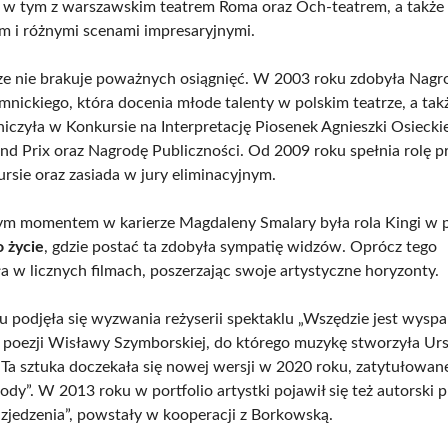
, w tym z warszawskim teatrem Roma oraz Och-teatrem, a także
 i różnymi scenami impresaryjnymi.
rze nie brakuje poważnych osiągnięć. W 2003 roku zdobyła Nagr
mnickiego, która docenia młode talenty w polskim teatrze, a ta
iczyła w Konkursie na Interpretację Piosenek Agnieszki Osieckie
nd Prix oraz Nagrodę Publiczności. Od 2009 roku spełnia rolę 
rsie oraz zasiada w jury eliminacyjnym.
m momentem w karierze Magdaleny Smalary była rola Kingi w 
 życie
, gdzie postać ta zdobyła sympatię widzów. Oprócz tego
 w licznych filmach, poszerzając swoje artystyczne horyzonty.
 podjęła się wyzwania reżyserii spektaklu „Wszędzie jest wyspa 
 poezji Wisławy Szymborskiej, do którego muzykę stworzyła Urs
Ta sztuka doczekała się nowej wersji w 2020 roku, zatytułowan
ody”. W 2013 roku w portfolio artystki pojawił się też autorski
 zjedzenia”, powstały w kooperacji z Borkowską.