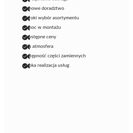
fachowe doradztwo
szeroki wybór asortymentu
pomoc w montażu
przystępne ceny
miła atmosfera
dostępność części zamiennych
szybka realizacja usług