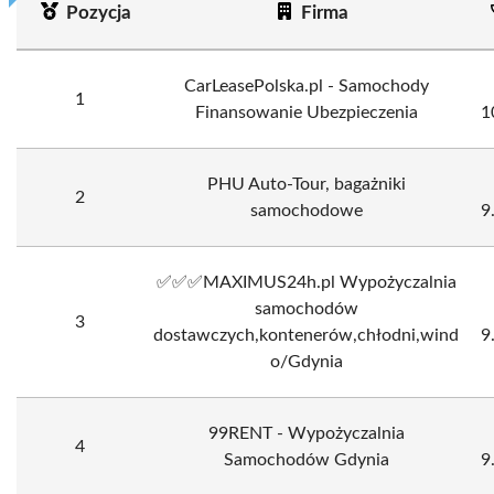
Pozycja
Firma
CarLeasePolska.pl - Samochody
1
Finansowanie Ubezpieczenia
1
PHU Auto-Tour, bagażniki
2
samochodowe
9
✅️✅️✅️MAXIMUS24h.pl Wypożyczalnia
samochodów
3
dostawczych,kontenerów,chłodni,wind
9
o/Gdynia
99RENT - Wypożyczalnia
4
Samochodów Gdynia
9