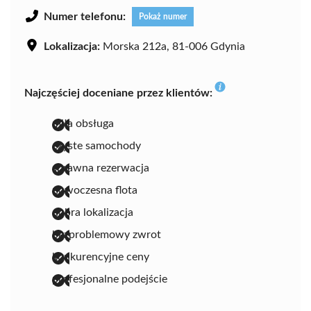
Numer telefonu:
Pokaż numer
Lokalizacja:
Morska 212a, 81-006 Gdynia
Najczęściej doceniane przez klientów:
miła obsługa
czyste samochody
sprawna rezerwacja
nowoczesna flota
dobra lokalizacja
bezproblemowy zwrot
konkurencyjne ceny
profesjonalne podejście