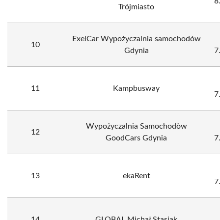
8
Trójmiasto
ExelCar Wypożyczalnia samochodów
10
Gdynia
7
11
Kampbusway
7
Wypożyczalnia Samochodòw
12
GoodCars Gdynia
7
13
ekaRent
7
14
GLOBAL Michał Stasiak