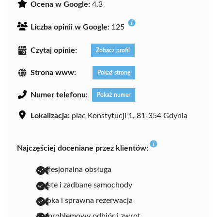
Ocena w Google:
4.3
Liczba opinii w Google:
125
Czytaj opinie:
Zobacz profil
Strona www:
Pokaż stronę
Numer telefonu:
Pokaż numer
Lokalizacja:
plac Konstytucji 1, 81-354 Gdynia
Najczęściej doceniane przez klientów:
profesjonalna obsługa
czyste i zadbane samochody
szybka i sprawna rezerwacja
bezproblemowy odbiór i zwrot