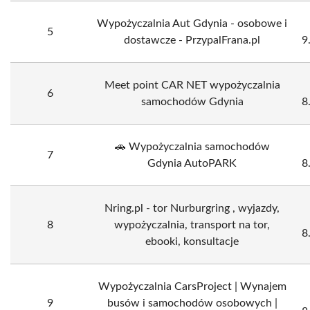
Wypożyczalnia Aut Gdynia - osobowe i
5
dostawcze - PrzypalFrana.pl
9
Meet point CAR NET wypożyczalnia
6
samochodów Gdynia
8
🚗 Wypożyczalnia samochodów
7
Gdynia AutoPARK
8
Nring.pl - tor Nurburgring , wyjazdy,
8
wypożyczalnia, transport na tor,
8
ebooki, konsultacje
Wypożyczalnia CarsProject | Wynajem
9
busów i samochodów osobowych |