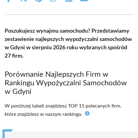
Share
Share
Share
Share
Share
Share
on
on
on
on
on
on
Facebook
X
Pinterest
WhatsApp
LinkedIn
Email
(Twitter)
Poszukujesz wynajmu samochodu? Przedstawiamy
zestawienie najlepszych wypożyczalni samochodów
w Gdyni w sierpniu 2026 roku wybranych spośród
27 firm.
Porównanie Najlepszych Firm w
Rankingu Wypożyczalni Samochodów
w Gdyni
W poniższej tabeli znajdziesz TOP 15 polecanych firm,
które znajdziesz w naszym rankingu.