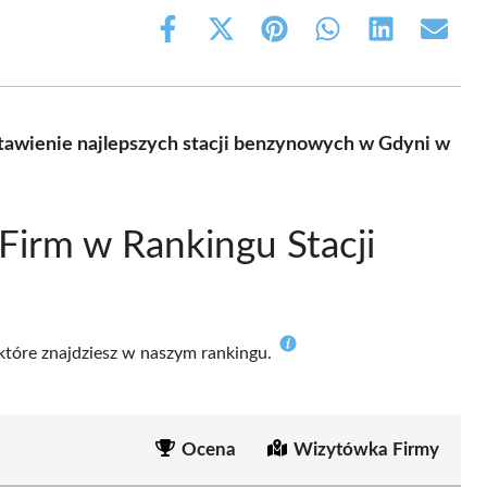
Share
Share
Share
Share
Share
Share
on
on
on
on
on
on
Facebook
X
Pinterest
WhatsApp
LinkedIn
Email
(Twitter)
tawienie najlepszych stacji benzynowych w Gdyni w
Firm w Rankingu Stacji
 które znajdziesz w naszym rankingu.
Ocena
Wizytówka Firmy