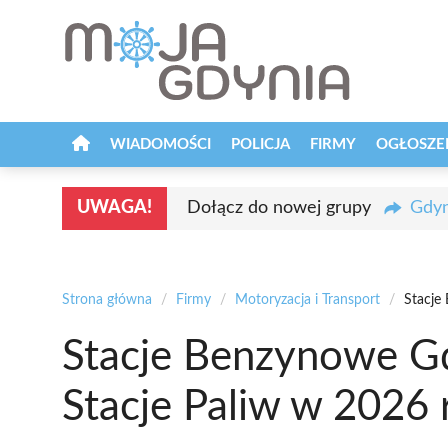
Przejdź
do
treści
WIADOMOŚCI
POLICJA
FIRMY
OGŁOSZE
UWAGA!
Dołącz do nowej grupy
Gdyn
Strona główna
/
Firmy
/
Motoryzacja i Transport
/
Stacje
Stacje Benzynowe Gd
Stacje Paliw w 2026 