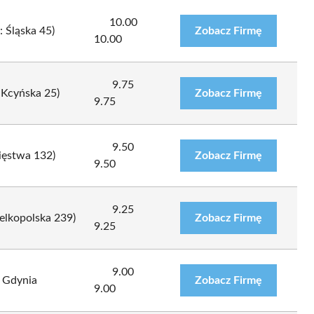
10.00
 Śląska 45)
Zobacz Firmę
10.00
9.75
 Kcyńska 25)
Zobacz Firmę
9.75
9.50
cięstwa 132)
Zobacz Firmę
9.50
9.25
elkopolska 239)
Zobacz Firmę
9.25
9.00
 Gdynia
Zobacz Firmę
9.00