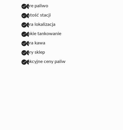
dobre paliwo
czystość stacji
dobra lokalizacja
szybkie tankowanie
dobra kawa
dobry sklep
atrakcyjne ceny paliw