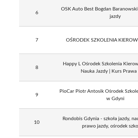
OSK Auto Best Bogdan Baranowski
6
jazdy
7
OŚRODEK SZKOLENIA KIERO
Happy L Ośrodek Szkolenia Kiero
8
Nauka Jazdy | Kurs Prawa
PioCar Piotr Antosik Ośrodek Szko
9
w Gdyni
Rondobis Gdynia - szkoła jazdy, nau
10
prawo jazdy, ośrodek szko