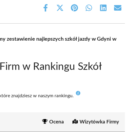
Share
Share
Share
Share
Share
Share
on
on
on
on
on
on
Facebook
X
Pinterest
WhatsApp
LinkedIn
Email
(Twitter)
my zestawienie najlepszych szkół jazdy w Gdyni w
Firm w Rankingu Szkół
 które znajdziesz w naszym rankingu.
Ocena
Wizytówka Firmy