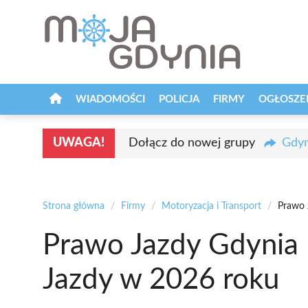
Przejdź
do
treści
WIADOMOŚCI
POLICJA
FIRMY
OGŁOSZE
UWAGA!
Dołącz do nowej grupy
Gdyn
Strona główna
/
Firmy
/
Motoryzacja i Transport
/
Prawo 
Prawo Jazdy Gdynia 
Jazdy w 2026 roku