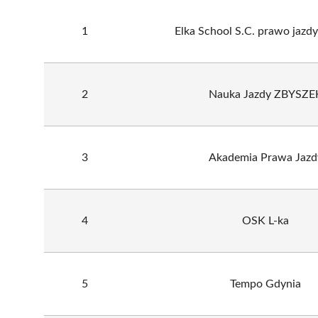
1
Elka School S.C. prawo jazd
2
Nauka Jazdy ZBYSZE
3
Akademia Prawa Jazd
4
OSK L-ka
5
Tempo Gdynia