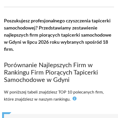
Facebook
X
Pinterest
WhatsApp
LinkedIn
Email
(Twitter)
Poszukujesz profesjonalnego czyszczenia tapicerki
samochodowej? Przedstawiamy zestawienie
najlepszych firm piorących tapicerki samochodowe
w Gdyni w lipcu 2026 roku wybranych spośród 18
firm.
Porównanie Najlepszych Firm w
Rankingu Firm Piorących Tapicerki
Samochodowe w Gdyni
W poniższej tabeli znajdziesz TOP 10 polecanych firm,
które znajdziesz w naszym rankingu.