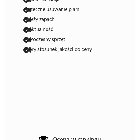
skuteczne usuwanie plam
świeży zapach
punktualność
nowoczesny sprzęt
dobry stosunek jakości do ceny
Ocena w rankingu