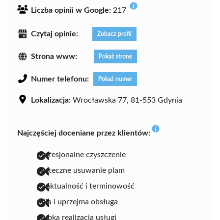
Liczba opinii w Google:
217
Czytaj opinie:
Zobacz profil
Strona www:
Pokaż stronę
Numer telefonu:
Pokaż numer
Lokalizacja:
Wrocławska 77, 81-553 Gdynia
Najczęściej doceniane przez klientów:
profesjonalne czyszczenie
skuteczne usuwanie plam
punktualność i terminowość
miła i uprzejma obsługa
szybka realizacja usługi