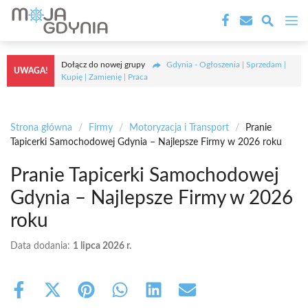
Przejdź
M
do
treści
Dołącz do nowej grupy
Gdynia - Ogłoszenia | Sprzedam |
UWAGA!
Kupię | Zamienię | Praca
Strona główna
/
Firmy
/
Motoryzacja i Transport
/
Pranie
Tapicerki Samochodowej Gdynia – Najlepsze Firmy w 2026 roku
Pranie Tapicerki Samochodowej
Gdynia – Najlepsze Firmy w 2026
roku
Data dodania:
1 lipca 2026 r.
Share
Share
Share
Share
Share
Share
on
on
on
on
on
on