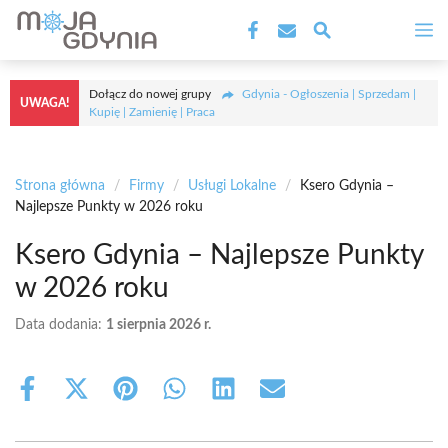
Przejdź
M
do
treści
Dołącz do nowej grupy
Gdynia - Ogłoszenia | Sprzedam |
UWAGA!
Kupię | Zamienię | Praca
Strona główna
/
Firmy
/
Usługi Lokalne
/
Ksero Gdynia –
Najlepsze Punkty w 2026 roku
Ksero Gdynia – Najlepsze Punkty
w 2026 roku
Data dodania:
1 sierpnia 2026 r.
Share
Share
Share
Share
Share
Share
on
on
on
on
on
on
Facebook
X
Pinterest
WhatsApp
LinkedIn
Email
(Twitter)