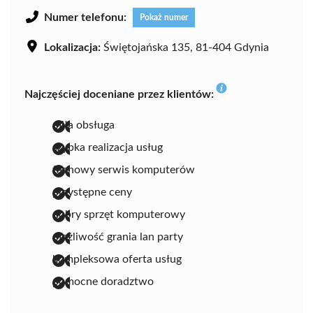
Numer telefonu:
Pokaż numer
Lokalizacja:
Świętojańska 135, 81-404 Gdynia
Najczęściej doceniane przez klientów:
miła obsługa
szybka realizacja usług
fachowy serwis komputerów
przystępne ceny
dobry sprzęt komputerowy
możliwość grania lan party
kompleksowa oferta usług
pomocne doradztwo