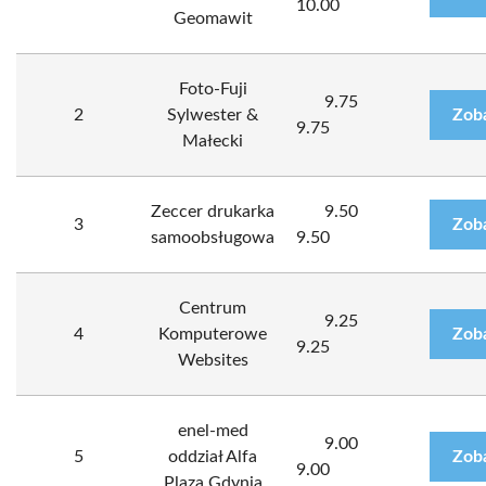
10.00
Geomawit
Foto-Fuji
9.75
2
Sylwester &
Zob
9.75
Małecki
Zeccer drukarka
9.50
3
Zob
samoobsługowa
9.50
Centrum
9.25
4
Komputerowe
Zob
9.25
Websites
enel-med
9.00
5
oddział Alfa
Zob
9.00
Plaza Gdynia