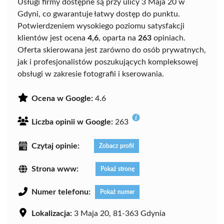
Usługi firmy dostępne są przy ulicy 3 Maja 20 w
Gdyni, co gwarantuje łatwy dostęp do punktu.
Potwierdzeniem wysokiego poziomu satysfakcji
klientów jest ocena
4,6
, oparta na
263
opiniach.
Oferta skierowana jest zarówno do osób prywatnych,
jak i profesjonalistów poszukujących kompleksowej
obsługi w zakresie fotografii i kserowania.
Ocena w Google:
4.6
Liczba opinii w Google:
263
Czytaj opinie:
Zobacz profil
Strona www:
Pokaż stronę
Numer telefonu:
Pokaż numer
Lokalizacja:
3 Maja 20, 81-363 Gdynia