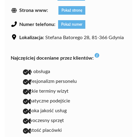
Strona www:
Pokaż stronę
Numer telefonu:
Pokaż numer
Lokalizacja:
Stefana Batorego 28, 81-366 Gdynia
Najczęściej doceniane przez klientów:
miła obsługa
profesjonalizm personelu
krótkie terminy wizyt
empatyczne podejście
wysoka jakość usług
nowoczesny sprzęt
czystość placówki