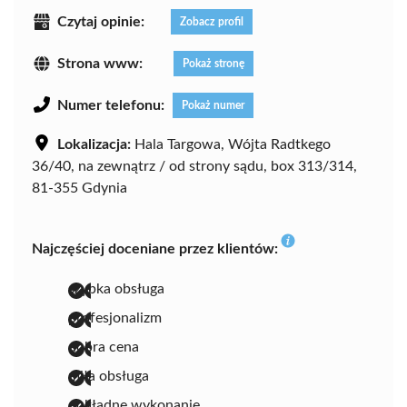
Czytaj opinie:
Zobacz profil
Strona www:
Pokaż stronę
Numer telefonu:
Pokaż numer
Lokalizacja:
Hala Targowa, Wójta Radtkego
36/40, na zewnątrz / od strony sądu, box 313/314,
81-355 Gdynia
Najczęściej doceniane przez klientów:
szybka obsługa
profesjonalizm
dobra cena
miła obsługa
dokładne wykonanie