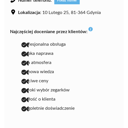
Numer telefonu:
Pokaż numer
Lokalizacja:
10 Lutego 25, 81-364 Gdynia
Najczęściej doceniane przez klientów:
profesjonalna obsługa
szybka naprawa
miła atmosfera
fachowa wiedza
uczciwe ceny
szeroki wybór zegarków
dbałość o klienta
długoletnie doświadczenie