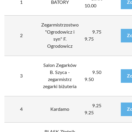
1
BATORY
Zo
10.00
Zegarmistrzostwo
"Ogrodowicz i
9.75
2
Zo
syn" F.
9.75
Ogrodowicz
Salon Zegarków
B. Szyca -
9.50
3
Zo
zegarmistrz
9.50
zegarki biżuteria
9.25
4
Kardamo
Zo
9.25