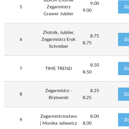
BLASK Złotnik
9.00
5
Zegarmistrz
Zo
9.00
Grawer Jubiler
Złotnik, Jubiler,
8.75
6
Zegarmistrz Eryk
Zo
8.75
Schreiber
8.50
7
TIME TREND
Zo
8.50
Zegarmistrz -
8.25
8
Zo
Brylowski
8.25
Zegarmistrzostwo
8.00
9
Zo
| Monika Jaliewicz
8.00