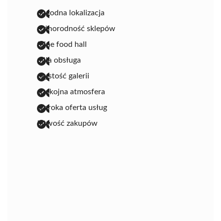
dogodna lokalizacja
różnorodność sklepów
fajne food hall
miła obsługa
czystość galerii
spokojna atmosfera
szeroka oferta usług
łatwość zakupów