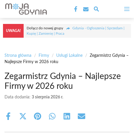
Przejdź
M
do
treści
Dołącz do nowej grupy
Gdynia - Ogłoszenia | Sprzedam |
UWAGA!
Kupię | Zamienię | Praca
Strona główna
/
Firmy
/
Usługi Lokalne
/
Zegarmistrz Gdynia –
Najlepsze Firmy w 2026 roku
Zegarmistrz Gdynia – Najlepsze
Firmy w 2026 roku
Data dodania:
3 sierpnia 2026 r.
Share
Share
Share
Share
Share
Share
on
on
on
on
on
on
Facebook
X
Pinterest
WhatsApp
LinkedIn
Email
(Twitter)