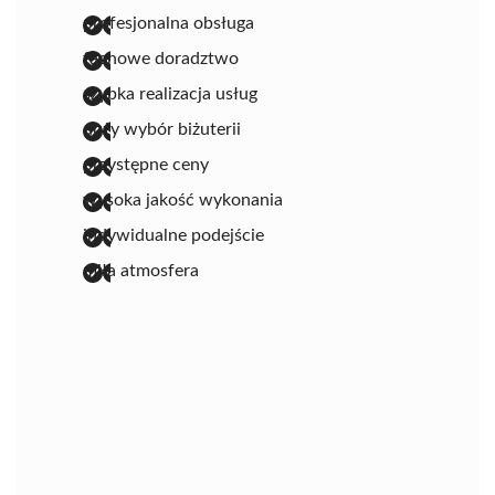
profesjonalna obsługa
fachowe doradztwo
szybka realizacja usług
duży wybór biżuterii
przystępne ceny
wysoka jakość wykonania
indywidualne podejście
miła atmosfera