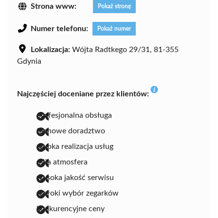
Strona www:
Pokaż stronę
Numer telefonu:
Pokaż numer
Lokalizacja:
Wójta Radtkego 29/31, 81-355
Gdynia
Najczęściej doceniane przez klientów:
profesjonalna obsługa
fachowe doradztwo
szybka realizacja usług
miła atmosfera
wysoka jakość serwisu
szeroki wybór zegarków
konkurencyjne ceny