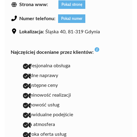
Strona www:
Pokaż stronę
Numer telefonu:
Pokaż numer
Lokalizacja:
Śląska 40, 81-319 Gdynia
Najczęściej doceniane przez klientów:
profesjonalna obsługa
solidne naprawy
przystępne ceny
terminowość realizacji
fachowość usług
indywidualne podejście
miła atmosfera
szeroka oferta usług