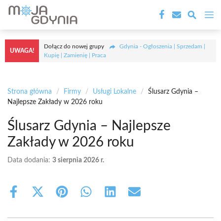
Przejdź
M
do
treści
Dołącz do nowej grupy
Gdynia - Ogłoszenia | Sprzedam |
UWAGA!
Kupię | Zamienię | Praca
Strona główna
/
Firmy
/
Usługi Lokalne
/
Ślusarz Gdynia –
Najlepsze Zakłady w 2026 roku
Ślusarz Gdynia – Najlepsze
Zakłady w 2026 roku
Data dodania:
3 sierpnia 2026 r.
Share
Share
Share
Share
Share
Share
on
on
on
on
on
on
Facebook
X
Pinterest
WhatsApp
LinkedIn
Email
(Twitter)