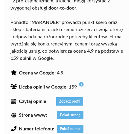
i z profesjonalizmem, a klienci mogą korzystać z
wygodnej obsługi
door-to-door
.
Ponadto
"MAKANDER"
prowadzi punkt ksero oraz
sklep z bateriami, dzięki czemu rozszerza swoją ofertę
i odpowiada na różnorodne potrzeby klientów. Firma
wyróżnia się konkurencyjnymi cenami oraz wysoką
jakością usług, co potwierdza ocena
4,9
na podstawie
159 opinii
w Google.
Ocena w Google:
4.9
Liczba opinii w Google:
159
Czytaj opinie:
Zobacz profil
Strona www:
Pokaż stronę
Numer telefonu:
Pokaż numer