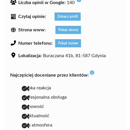
Liczba opinii w Google:
140
Czytaj opinie:
Zobacz profil
Strona www:
Pokaż stronę
Numer telefonu:
Pokaż numer
Lokalizacja:
Buraczana 41b, 81-587 Gdynia
Najczęściej doceniane przez klientów:
szybka reakcja
profesjonalna obsługa
fachowość
punktualność
miła atmosfera