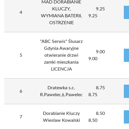
MAD DORABIANIE
KLUCZY,
9.25
4
WYMIANA BATERII,
9.25
OSTRZENIE
"ABC Serwis" Ślusarz
Gdynia Awaryjne
9.00
5
otwieranie drzwi
9.00
zamki mieszkania
LICENCJA
Dratewka s.c.
8.75
6
R.Pawelec,Ł.Pawelec
8.75
Dorabianie Kluczy
8.50
7
Wiesław Kowalski
8.50