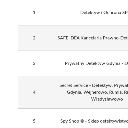
1
Detektyw i Ochrona S
2
SAFE IDEA Kancelaria Prawno-Det
3
Prywatny Detektyw Gdynia -
Secret Service - Detektyw, Pryw
4
Gdynia, Wejherowo, Rumia, Re
Władysławowo
5
Spy Shop ® - Sklep detektywisty