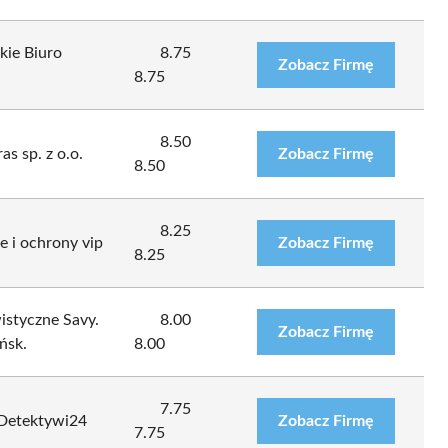
ie Biuro
8.75
Zobacz Firmę
8.75
8.50
s sp. z o.o.
Zobacz Firmę
8.50
8.25
 i ochrony vip
Zobacz Firmę
8.25
istyczne Savy.
8.00
Zobacz Firmę
ńsk.
8.00
7.75
 Detektywi24
Zobacz Firmę
7.75