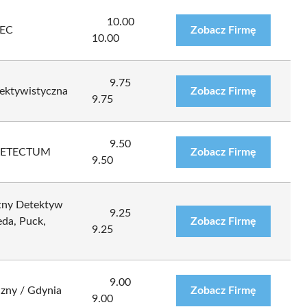
10.00
PEC
Zobacz Firmę
10.00
9.75
ektywistyczna
Zobacz Firmę
9.75
9.50
 DETECTUM
Zobacz Firmę
9.50
atny Detektyw
9.25
da, Puck,
Zobacz Firmę
9.25
9.00
czny / Gdynia
Zobacz Firmę
9.00