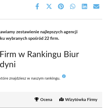
Share
Share
Share
Share
Share
Share
on
on
on
on
on
on
Facebook
X
Pinterest
WhatsApp
LinkedIn
Email
(Twitter)
awiamy zestawienie najlepszych agencji
ku wybranych spośród 22 firm.
Firm w Rankingu Biur
dyni
 które znajdziesz w naszym rankingu.
Ocena
Wizytówka Firmy