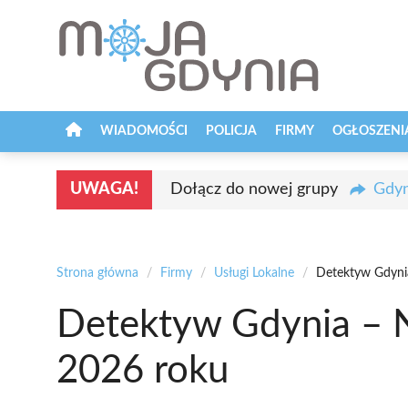
Przejdź
do
treści
WIADOMOŚCI
POLICJA
FIRMY
OGŁOSZENI
UWAGA!
Dołącz do nowej grupy
Gdyn
Strona główna
/
Firmy
/
Usługi Lokalne
/
Detektyw Gdynia
Detektyw Gdynia – N
2026 roku