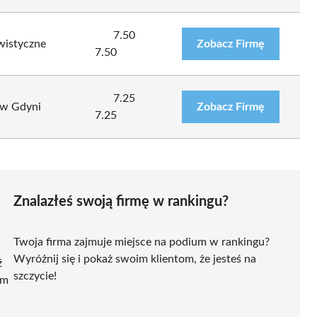
7.50
wistyczne
Zobacz Firmę
7.50
7.25
 w Gdyni
Zobacz Firmę
7.25
Znalazłeś swoją firmę w rankingu?
Twoja firma zajmuje miejsce na podium w rankingu?
Wyróżnij się i pokaż swoim klientom, że jesteś na
ź
szczycie!
ym