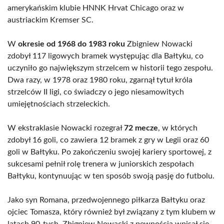
amerykańskim klubie HNNK Hrvat Chicago oraz w
austriackim Kremser SC.
W
okresie od 1968 do 1983 roku
Zbigniew Nowacki
zdobył 117 ligowych bramek występując dla Bałtyku, co
uczyniło go największym strzelcem w historii tego zespołu.
Dwa razy, w 1978 oraz 1980 roku, zgarnął tytuł króla
strzelców II ligi, co świadczy o jego niesamowitych
umiejętnościach strzeleckich.
W ekstraklasie Nowacki rozegrał
72 mecze
, w których
zdobył 16 goli, co zawiera 12 bramek z gry w Legii oraz 60
goli w Bałtyku. Po zakończeniu swojej kariery sportowej, z
sukcesami pełnił rolę trenera w juniorskich zespołach
Bałtyku, kontynuując w ten sposób swoją pasję do futbolu.
Jako syn Romana, przedwojennego piłkarza Bałtyku oraz
ojciec Tomasza, który również był związany z tym klubem w