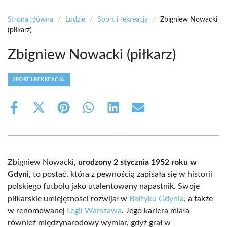
Strona główna
/
Ludzie
/
Sport i rekreacja
/
Zbigniew Nowacki
(piłkarz)
Zbigniew Nowacki (piłkarz)
SPORT I REKREACJA
Share
Share
Share
Share
Share
Share
on
on
on
on
on
on
Facebook
X
Pinterest
WhatsApp
LinkedIn
Email
(Twitter)
Zbigniew Nowacki,
urodzony 2 stycznia 1952 roku w
Gdyni
, to postać, która z pewnością zapisała się w historii
polskiego futbolu jako utalentowany napastnik. Swoje
piłkarskie umiejętności rozwijał w
Bałtyku Gdynia
, a także
w renomowanej
Legii Warszawa
. Jego kariera miała
również międzynarodowy wymiar, gdyż grał w