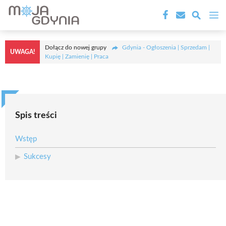
Przejdź
M
do
treści
Dołącz do nowej grupy
Gdynia - Ogłoszenia | Sprzedam |
UWAGA!
Kupię | Zamienię | Praca
Spis treści
Wstęp
Sukcesy