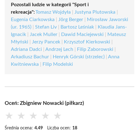
Pozostali ludzie w kategorii "Sport i
rekreacja":
Tomasz Wojdyła
|
Justyna Plutowska
|
Eugenia Ciarkowska
|
Jörg Berger
|
Mirosław Jaworski
(ur. 1965)
|
Stefan Liv
|
Bartosz Leśniak
|
Klaudia Jans-
Ignacik
|
Jacek Muller
|
Dawid Maciejewski
|
Mateusz
Młyński
|
Jerzy Pancek
|
Krzysztof Kierkowski
|
Adriana Dadci
|
Andrzej Lech
|
Filip Zaborowski
|
Arkadiusz Bachur
|
Henryk Górski (strzelec)
|
Anna
Kwitniewska
|
Filip Modelski
Oceń: Zbigniew Nowacki (piłkarz)
★
★
★
★
★
Średnia ocena:
4.49
Liczba ocen:
18