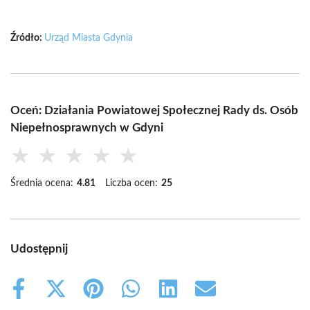
Źródło:
Urząd Miasta Gdynia
Oceń: Działania Powiatowej Społecznej Rady ds. Osób
Niepełnosprawnych w Gdyni
★
★
★
★
★
Średnia ocena:
4.81
Liczba ocen:
25
Udostępnij
Share
Share
Share
Share
Share
Share
on
on
on
on
on
on