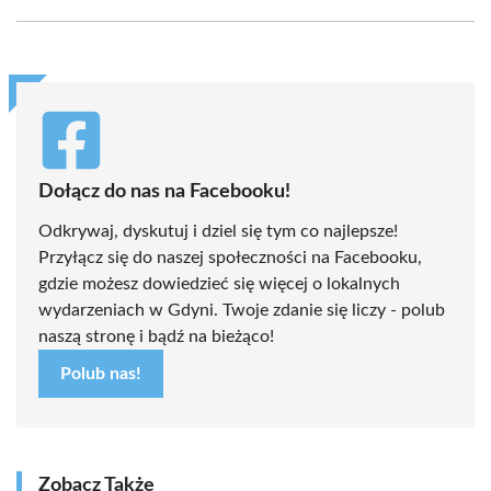
Facebook
X
Pinterest
WhatsApp
LinkedIn
Email
(Twitter)
Dołącz do nas na Facebooku!
Odkrywaj, dyskutuj i dziel się tym co najlepsze!
Przyłącz się do naszej społeczności na Facebooku,
gdzie możesz dowiedzieć się więcej o lokalnych
wydarzeniach w Gdyni. Twoje zdanie się liczy - polub
naszą stronę i bądź na bieżąco!
Polub nas!
Zobacz Także