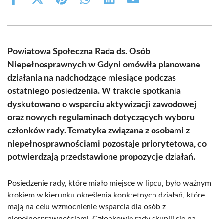
Share
Share
Share
Share
Share
Share
on
on
on
on
on
on
Facebook
X
Pinterest
WhatsApp
LinkedIn
Email
(Twitter)
Powiatowa Społeczna Rada ds. Osób
Niepełnosprawnych w Gdyni omówiła planowane
działania na nadchodzące miesiące podczas
ostatniego posiedzenia. W trakcie spotkania
dyskutowano o wsparciu aktywizacji zawodowej
oraz nowych regulaminach dotyczących wyboru
członków rady. Tematyka związana z osobami z
niepełnosprawnościami pozostaje priorytetowa, co
potwierdzają przedstawione propozycje działań.
Posiedzenie rady, które miało miejsce w lipcu, było ważnym
krokiem w kierunku określenia konkretnych działań, które
mają na celu wzmocnienie wsparcia dla osób z
niepełnosprawnościami. Członkowie rady skupili się na