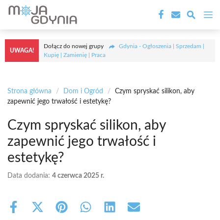
Przejdź
M
do
treści
Dołącz do nowej grupy
Gdynia - Ogłoszenia | Sprzedam |
UWAGA!
Kupię | Zamienię | Praca
Strona główna
/
Dom i Ogród
/
Czym spryskać silikon, aby
zapewnić jego trwałość i estetykę?
Czym spryskać silikon, aby
zapewnić jego trwałość i
estetykę?
Data dodania:
4 czerwca 2025 r.
Share
Share
Share
Share
Share
Share
on
on
on
on
on
on