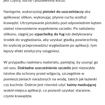
jest czysty, suchy i pozbawiony kurzu.
Następnie, wykorzystaj
pistolet do uszczelniaczy
aby
aplikować silikon, wykonując płynne ruchy wzdłuż
krawędzi. Utrzymywanie pistoletu pod odpowiednim kątem
ułatwi równomierne wypełnienie szczelin. Po nałożeniu
silikonu, sięgnij po
szpachelkę do fug
lub dedykowany
środek do wygładzania, aby uzyskać gładką powierzchnię.
Im szybciej przeprowadzisz wygładzanie po aplikacji, tym
lepszy efekt estetyczny osiągniesz.
W przypadku nadmiaru materiału, pamiętaj, by usunąć go
od razu.
Dokładne uszczelnienie szczelin
jest niezwykle
istotne dla ochrony przed wilgocią, szczególnie w
pomieszczeniach narażonych na wodę, takich jak łazienki
czy kuchnie. Dobrze jest również użyć
taśmy maskującej
wokół miejsca aplikacji, co pozwoli uzyskać staranne,
czyste krawędzie.