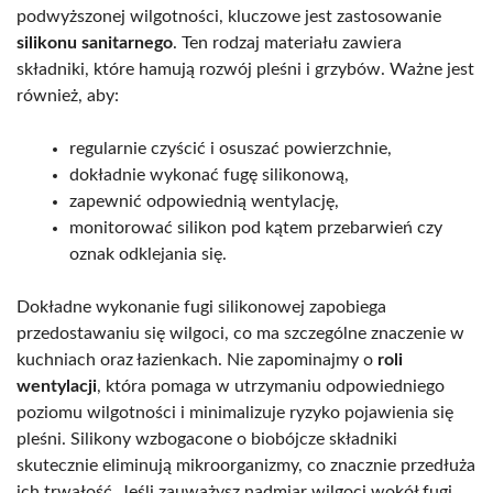
podwyższonej wilgotności, kluczowe jest zastosowanie
silikonu sanitarnego
. Ten rodzaj materiału zawiera
składniki, które hamują rozwój pleśni i grzybów. Ważne jest
również, aby:
regularnie czyścić i osuszać powierzchnie,
dokładnie wykonać fugę silikonową,
zapewnić odpowiednią wentylację,
monitorować silikon pod kątem przebarwień czy
oznak odklejania się.
Dokładne wykonanie fugi silikonowej zapobiega
przedostawaniu się wilgoci, co ma szczególne znaczenie w
kuchniach oraz łazienkach. Nie zapominajmy o
roli
wentylacji
, która pomaga w utrzymaniu odpowiedniego
poziomu wilgotności i minimalizuje ryzyko pojawienia się
pleśni. Silikony wzbogacone o biobójcze składniki
skutecznie eliminują mikroorganizmy, co znacznie przedłuża
ich trwałość. Jeśli zauważysz nadmiar wilgoci wokół fugi,