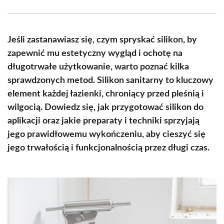
Facebook
X
Pinterest
WhatsApp
LinkedIn
Email
(Twitter)
Jeśli zastanawiasz się, czym spryskać silikon, by
zapewnić mu estetyczny wygląd i ochotę na
długotrwałe użytkowanie, warto poznać kilka
sprawdzonych metod. Silikon sanitarny to kluczowy
element każdej łazienki, chroniący przed pleśnią i
wilgocią. Dowiedz się, jak przygotować silikon do
aplikacji oraz jakie preparaty i techniki sprzyjają
jego prawidłowemu wykończeniu, aby cieszyć się
jego trwałością i funkcjonalnością przez długi czas.