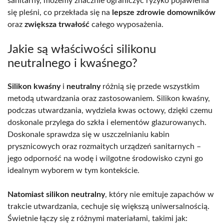
sanitarny, możemy znacznie ograniczyć ryzyko pojawienia
się pleśni, co przekłada się na
lepsze zdrowie domowników
oraz
zwiększa trwałość
całego wyposażenia.
Jakie są właściwości silikonu
neutralnego i kwaśnego?
Silikon kwaśny
i
neutralny
różnią się przede wszystkim
metodą utwardzania oraz zastosowaniem. Silikon kwaśny,
podczas utwardzania, wydziela kwas octowy, dzięki czemu
doskonale przylega do szkła i elementów glazurowanych.
Doskonale sprawdza się w uszczelnianiu kabin
prysznicowych oraz rozmaitych urządzeń sanitarnych –
jego odporność na wodę i wilgotne środowisko czyni go
idealnym wyborem w tym kontekście.
Natomiast silikon neutralny
, który nie emituje zapachów w
trakcie utwardzania, cechuje się większą uniwersalnością.
Świetnie łączy się z różnymi materiałami, takimi jak: