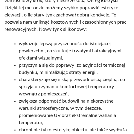
wartościowy krok, który niesie ze sobą szereg
korzyści
.
Dzięki tej metodzie możemy szybko poprawić estetykę
elewacji, o ile stary tynk zachował dobrą kondycję. To
pozwala nam uniknąć kosztownych i czasochłonnych prac
renowacyjnych. Nowy tynk silikonowy:
wykazuje lepszą przyczepność do istniejącej
powierzchni, co skutkuje trwałymi i atrakcyjnymi
efektami wizualnymi,
przyczynia się do poprawy izolacyjności termicznej
budynku, minimalizując straty energii,
charakteryzuje się niską przewodnością cieplną, co
sprzyja utrzymaniu komfortowej temperatury
wewnątrz pomieszczeń,
zwiększa odporność budowli na niekorzystne
warunki atmosferyczne, w tym deszcze,
promieniowanie UV oraz ekstremalne wahania
temperatur,
chroni nie tylko estetykę obiektu, ale także wydłuża