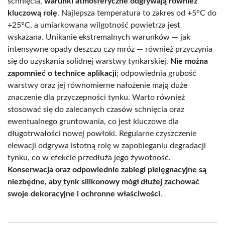
schnięcia,
warunki atmosferyczne odgrywają również
kluczową rolę
. Najlepsza temperatura to zakres od +5°C do
+25°C, a umiarkowana wilgotność powietrza jest
wskazana. Unikanie ekstremalnych warunków — jak
intensywne opady deszczu czy mróz — również przyczynia
się do uzyskania solidnej warstwy tynkarskiej.
Nie można
zapomnieć o technice aplikacji
; odpowiednia grubość
warstwy oraz jej równomierne nałożenie mają duże
znaczenie dla przyczepności tynku. Warto również
stosować się do zalecanych czasów schnięcia oraz
ewentualnego gruntowania, co jest kluczowe dla
długotrwałości nowej powłoki. Regularne czyszczenie
elewacji odgrywa istotną rolę w zapobieganiu degradacji
tynku, co w efekcie przedłuża jego żywotność.
Konserwacja oraz odpowiednie zabiegi pielęgnacyjne są
niezbędne, aby tynk silikonowy mógł dłużej zachować
swoje dekoracyjne i ochronne właściwości
.