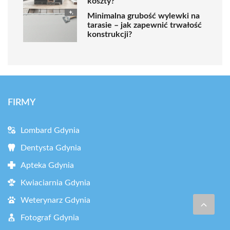
koszty?
Minimalna grubość wylewki na
tarasie – jak zapewnić trwałość
konstrukcji?
FIRMY
Lombard Gdynia
Dentysta Gdynia
Apteka Gdynia
Kwiaciarnia Gdynia
Weterynarz Gdynia
Fotograf Gdynia