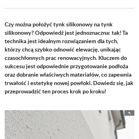
Facebook
X
Pinterest
WhatsApp
LinkedIn
Email
(Twitter)
Czy można położyć tynk silikonowy na tynk
silikonowy? Odpowiedź jest jednoznaczna: tak! Ta
technika jest idealnym rozwiązaniem dla tych,
którzy chcą szybko odnowić elewację, unikając
czasochłonnych prac renowacyjnych. Kluczem do
sukcesu jest odpowiednie przygotowanie podłoża
oraz dobranie właściwych materiałów, co zapewnia
trwałość i estetykę nowej powłoki. Dowiedz się, jak
przeprowadzić ten proces krok po kroku!