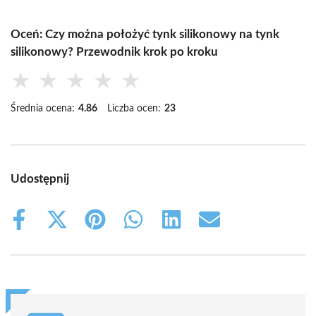
Oceń: Czy można położyć tynk silikonowy na tynk
silikonowy? Przewodnik krok po kroku
★
★
★
★
★
Średnia ocena:
4.86
Liczba ocen:
23
Udostępnij
Share
Share
Share
Share
Share
Share
on
on
on
on
on
on
Facebook
X
Pinterest
WhatsApp
LinkedIn
Email
(Twitter)