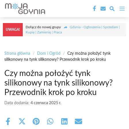
Przejdź
M
do
treści
Dołącz do nowej grupy
Gdynia - Ogłoszenia | Sprzedam |
UWAGA!
Kupię | Zamienię | Praca
Strona główna
/
Dom i Ogród
/
Czy można położyć tynk
silikonowy na tynk silikonowy? Przewodnik krok po kroku
Czy można położyć tynk
silikonowy na tynk silikonowy?
Przewodnik krok po kroku
Data dodania:
4 czerwca 2025 r.
Share
Share
Share
Share
Share
Share
on
on
on
on
on
on