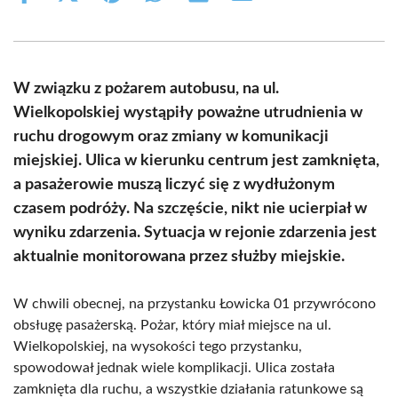
on
on
on
on
on
on
Facebook
X
Pinterest
WhatsApp
LinkedIn
Email
(Twitter)
W związku z pożarem autobusu, na ul.
Wielkopolskiej wystąpiły poważne utrudnienia w
ruchu drogowym oraz zmiany w komunikacji
miejskiej. Ulica w kierunku centrum jest zamknięta,
a pasażerowie muszą liczyć się z wydłużonym
czasem podróży. Na szczęście, nikt nie ucierpiał w
wyniku zdarzenia. Sytuacja w rejonie zdarzenia jest
aktualnie monitorowana przez służby miejskie.
W chwili obecnej, na przystanku Łowicka 01 przywrócono
obsługę pasażerską. Pożar, który miał miejsce na ul.
Wielkopolskiej, na wysokości tego przystanku,
spowodował jednak wiele komplikacji. Ulica została
zamknięta dla ruchu, a wszystkie działania ratunkowe są