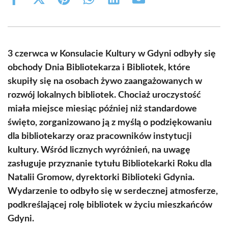
Share
Share
Share
Share
Share
Share
on
on
on
on
on
on
Facebook
X
Pinterest
WhatsApp
LinkedIn
Email
(Twitter)
3 czerwca w Konsulacie Kultury w Gdyni odbyły się
obchody Dnia Bibliotekarza i Bibliotek, które
skupiły się na osobach żywo zaangażowanych w
rozwój lokalnych bibliotek. Chociaż uroczystość
miała miejsce miesiąc później niż standardowe
święto, zorganizowano ją z myślą o podziękowaniu
dla bibliotekarzy oraz pracowników instytucji
kultury. Wśród licznych wyróżnień, na uwagę
zasługuje przyznanie tytułu Bibliotekarki Roku dla
Natalii Gromow, dyrektorki Biblioteki Gdynia.
Wydarzenie to odbyło się w serdecznej atmosferze,
podkreślającej rolę bibliotek w życiu mieszkańców
Gdyni.