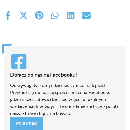
Share
Share
Share
Share
Share
Share
on
on
on
on
on
on
Facebook
X
Pinterest
WhatsApp
LinkedIn
Email
(Twitter)
Dołącz do nas na Facebooku!
Odkrywaj, dyskutuj i dziel się tym co najlepsze!
Przyłącz się do naszej społeczności na Facebooku,
gdzie możesz dowiedzieć się więcej o lokalnych
wydarzeniach w Gdyni. Twoje zdanie się liczy - polub
naszą stronę i bądź na bieżąco!
Polub nas!