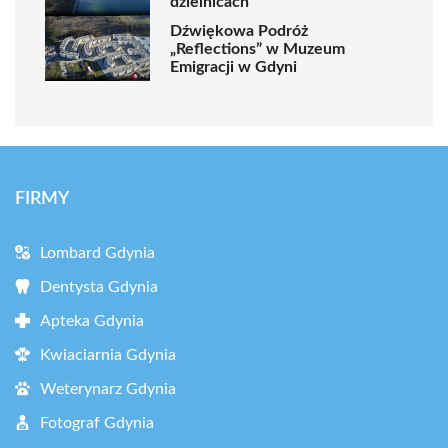
dzielnicach
Dźwiękowa Podróż
„Reflections” w Muzeum
Emigracji w Gdyni
FIRMY
Lombard Gdynia
Dentysta Gdynia
Apteka Gdynia
Kwiaciarnia Gdynia
Weterynarz Gdynia
Fotograf Gdynia