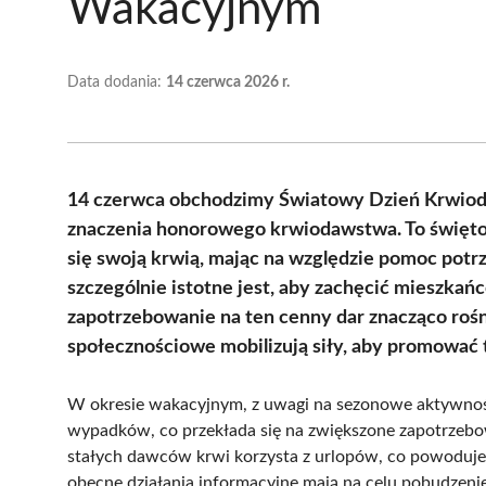
Wakacyjnym
Data dodania:
14 czerwca 2026 r.
14 czerwca obchodzimy Światowy Dzień Krwiodaw
znaczenia honorowego krwiodawstwa. To święto 
się swoją krwią, mając na względzie pomoc potrze
szczególnie istotne jest, aby zachęcić mieszka
zapotrzebowanie na ten cenny dar znacząco rośni
społecznościowe mobilizują siły, aby promować 
W okresie wakacyjnym, z uwagi na sezonowe aktywności
wypadków, co przekłada się na zwiększone zapotrzebow
stałych dawców krwi korzysta z urlopów, co powoduje
obecne działania informacyjne mają na celu pobudzeni