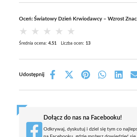
Oceń: Światowy Dzień Krwiodawcy – Wzrost Zna
★
★
★
★
★
Średnia ocena:
4.51
Liczba ocen:
13
Udostępnij
Share
Share
Share
Share
Share
on
on
on
on
on
Facebook
X
Pinterest
WhatsApp
LinkedIn
(Twitter)
Dołącz do nas na Facebooku!
Odkrywaj, dyskutuj i dziel się tym co najlep
na Facebooku, gdzie możesz dowiedzieć się