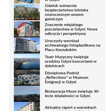
Gdańsk wzmacnia
bezpieczeństwo lotniska
nowoczesnym wozem
gaśniczym
Znaczenie miejskiego
pszczelarstwa w Gdyni: Nowe
odkrycia i perspektywy
Uroczysty wernisaż
archiwalnego fotoplastikonu na
Placu Kaszubskim
Teatr Muzyczny świętuje
urodziny Gdyni koncertami w
dzielnicach
Dźwiękowa Podróż
„Reflections” w Muzeum
Emigracji w Gdyni
Restauracja Moon świętuje 30-
lecie działalności w Gdyni
Aktualny raport o warunkach