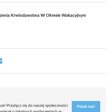
czenia Krwiodawstwa W Okresie Wakacyjnym
Share
on
Email
sze! Przyłącz się do naszej społeczności
Polub nas!
 więcej o lokalnych wydarzeniach w