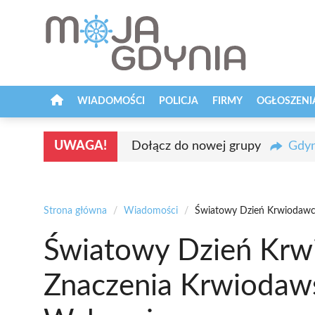
Przejdź
do
treści
WIADOMOŚCI
POLICJA
FIRMY
OGŁOSZENI
UWAGA!
Dołącz do nowej grupy
Gdyn
Strona główna
/
Wiadomości
/
Światowy Dzień Krwiodawc
Światowy Dzień Krw
Znaczenia Krwiodaw