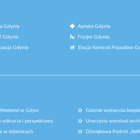
a Gdynia
Apteka Gdynia
f Gdynia
Fryzjer Gdynia
zacja Gdynia
Stacja Kontroli Pojazdów G
y Weekend w Gdyni
Gdańsk wzmacnia bezpi
 odkrycia i perspektywy
Uroczysty wernisaż arch
i w dzielnicach
Dźwiękowa Podróż „Refl