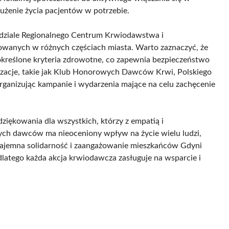
użenie życia pacjentów w potrzebie.
ziale Regionalnego Centrum Krwiodawstwa i
owanych w różnych częściach miasta. Warto zaznaczyć, że
 określone kryteria zdrowotne, co zapewnia bezpieczeństwo
nizacje, takie jak Klub Honorowych Dawców Krwi, Polskiego
ganizując kampanie i wydarzenia mające na celu zachęcenie
iękowania dla wszystkich, którzy z empatią i
ch dawców ma nieoceniony wpływ na życie wielu ludzi,
zajemna solidarność i zaangażowanie mieszkańców Gdyni
dlatego każda akcja krwiodawcza zasługuje na wsparcie i