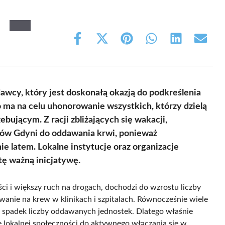
Share
Share
Share
Share
Share
Share
on
on
on
on
on
on
Facebook
X
Pinterest
WhatsApp
LinkedIn
Email
(Twitter)
cy, który jest doskonałą okazją do podkreślenia
ma na celu uhonorowanie wszystkich, którzy dzielą
bującym. Z racji zbliżających się wakacji,
ńców Gdyni do oddawania krwi, ponieważ
e latem. Lokalne instytucje oraz organizacje
tę ważną inicjatywę.
 i większy ruch na drogach, dochodzi do wzrostu liczby
anie na krew w klinikach i szpitalach. Równocześnie wiele
 spadek liczby oddawanych jednostek. Dlatego właśnie
e lokalnej społeczności do aktywnego włączania się w