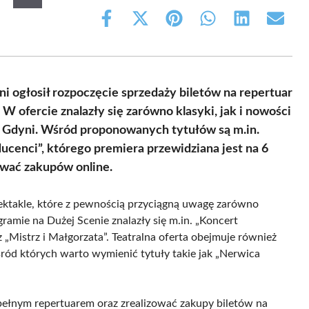
Share
Share
Share
Share
Share
Share
on
on
on
on
on
on
Facebook
X
Pinterest
WhatsApp
LinkedIn
Email
(Twitter)
 ogłosił rozpoczęcie sprzedaży biletów na repertuar
W ofercie znalazły się zarówno klasyki, jak i nowości
 Gdyni. Wśród proponowanych tytułów są m.in.
ducenci”, którego premiera przewidziana jest na 6
ywać zakupów online.
pektakle, które z pewnością przyciągną uwagę zarówno
amie na Dużej Scenie znalazły się m.in. „Koncert
„Mistrz i Małgorzata”. Teatralna oferta obejmuje również
ród których warto wymienić tytuły takie jak „Nerwica
pełnym repertuarem oraz zrealizować zakupy biletów na