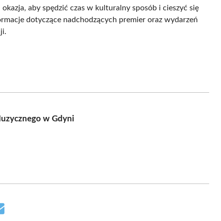
 okazja, aby spędzić czas w kulturalny sposób i cieszyć się
ormacje dotyczące nadchodzących premier oraz wydarzeń
i.
 Muzycznego w Gdyni
Share
on