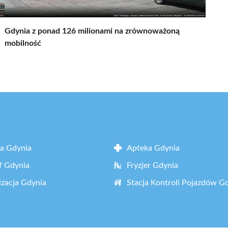
Gdynia z ponad 126 milionami na zrównoważoną
mobilność
a Gdynia
Apteka Gdynia
f Gdynia
Fryzjer Gdynia
zacja Gdynia
Stacja Kontroli Pojazdów G