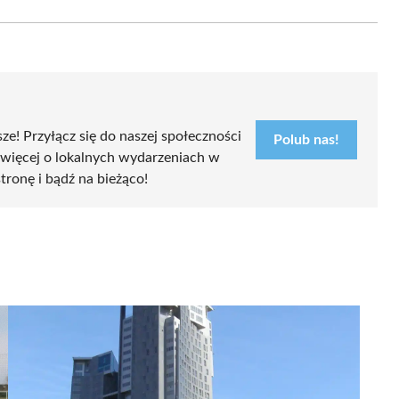
Email
sze! Przyłącz się do naszej społeczności
Polub nas!
 więcej o lokalnych wydarzeniach w
stronę i bądź na bieżąco!