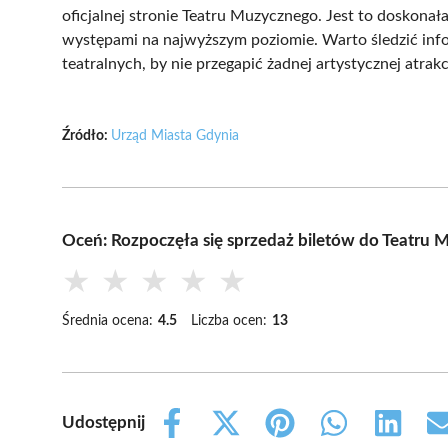
oficjalnej stronie Teatru Muzycznego. Jest to doskonała
występami na najwyższym poziomie. Warto śledzić inf
teatralnych, by nie przegapić żadnej artystycznej atrakcj
Źródło:
Urząd Miasta Gdynia
Oceń: Rozpoczęła się sprzedaż biletów do Teatru
★
★
★
★
★
Średnia ocena:
4.5
Liczba ocen:
13
Udostępnij
Share
Share
Share
Share
Share
on
on
on
on
on