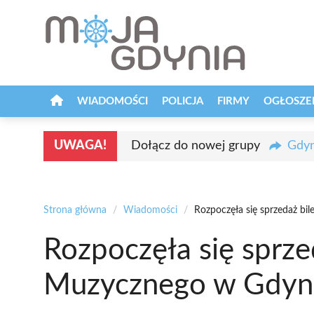
Przejdź
do
treści
WIADOMOŚCI
POLICJA
FIRMY
OGŁOSZE
UWAGA!
Dołącz do nowej grupy
Gdyn
Strona główna
/
Wiadomości
/
Rozpoczęła się sprzedaż bi
Rozpoczęła się sprze
Muzycznego w Gdyn