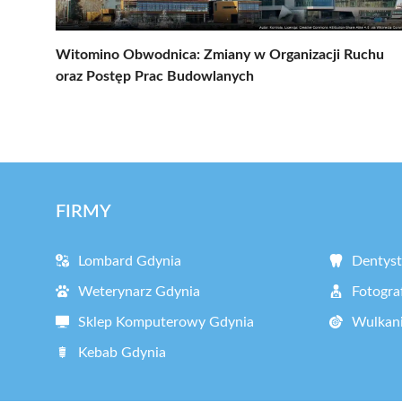
Witomino Obwodnica: Zmiany w Organizacji Ruchu
oraz Postęp Prac Budowlanych
FIRMY
Lombard Gdynia
Dentyst
Weterynarz Gdynia
Fotogra
Sklep Komputerowy Gdynia
Wulkani
Kebab Gdynia