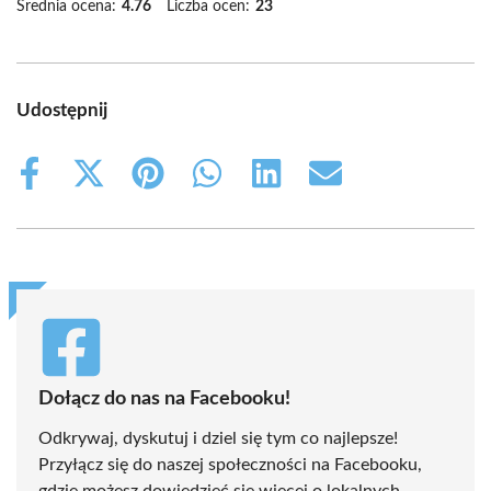
Średnia ocena:
4.76
Liczba ocen:
23
Udostępnij
Share
Share
Share
Share
Share
Share
on
on
on
on
on
on
Facebook
X
Pinterest
WhatsApp
LinkedIn
Email
(Twitter)
Dołącz do nas na Facebooku!
Odkrywaj, dyskutuj i dziel się tym co najlepsze!
Przyłącz się do naszej społeczności na Facebooku,