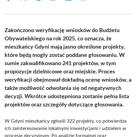
on
on
on
on
on
on
Facebook
X
Pinterest
WhatsApp
LinkedIn
Email
(Twitter)
Zakończono weryfikację wniosków do Budżetu
Obywatelskiego na rok 2025, co oznacza, że
mieszkańcy Gdyni mają jasno określone projekty,
które będą mogły zostać poddane głosowaniu. W
sumie zakwalifikowano 241 projektów, w tym
propozycje dzielnicowe oraz miejskie. Proces
weryfikacji obejmował dokładną ocenę wniosków, a
także możliwość odwołania się od negatywnych
decyzji. Wkrótce udostępniona zostanie pełna lista
projektów oraz szczegóły dotyczące głosowania.
W Gdyni mieszkańcy zgłosili 322 projekty, co potwierdza
ich zainteresowanie lokalnymi inwestycjami i udziałem w
procesie decyzyjnym. Po analizie formalnej oraz