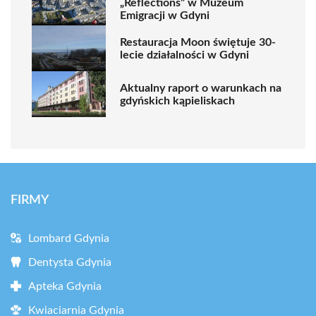
„Reflections” w Muzeum
Emigracji w Gdyni
Restauracja Moon świętuje 30-
lecie działalności w Gdyni
Aktualny raport o warunkach na
gdyńskich kąpieliskach
FIRMY
Lombard Gdynia
Dentysta Gdynia
Apteka Gdynia
Kwiaciarnia Gdynia