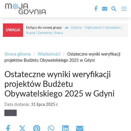
Przejdź
M
do
treści
Dołącz do nowej grupy
Gdynia - Ogłoszenia | Sprzedam |
UWAGA!
Kupię | Zamienię | Praca
Strona główna
/
Wiadomości
/
Ostateczne wyniki weryfikacji
projektów Budżetu Obywatelskiego 2025 w Gdyni
Ostateczne wyniki weryfikacji
projektów Budżetu
Obywatelskiego 2025 w Gdyni
Data dodania:
31 lipca 2025 r.
Share
Share
Share
Share
Share
Share