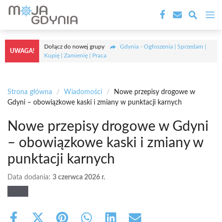
Przejdź
M
do
treści
Dołącz do nowej grupy
Gdynia - Ogłoszenia | Sprzedam |
UWAGA!
Kupię | Zamienię | Praca
Strona główna
/
Wiadomości
/
Nowe przepisy drogowe w
Gdyni – obowiązkowe kaski i zmiany w punktacji karnych
Nowe przepisy drogowe w Gdyni
– obowiązkowe kaski i zmiany w
punktacji karnych
Data dodania:
3 czerwca 2026 r.
Share
Share
Share
Share
Share
Share