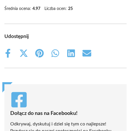
Średnia ocena:
4.97
Liczba ocen:
25
Udostępnij
Share
Share
Share
Share
Share
Share
on
on
on
on
on
on
Facebook
X
Pinterest
WhatsApp
LinkedIn
Email
(Twitter)
Dołącz do nas na Facebooku!
Odkrywaj, dyskutuj i dziel się tym co najlepsze!