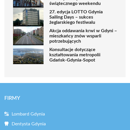
świątecznego weekendu
27. edycja LOTTO Gdynia
Sailing Days – sukces
żeglarskiego festiwalu
Akcja oddawania krwi w Gdyni –
mieszkańcy znów wsparli
potrzebujących
Konsultacje dotyczące
kształtowania metropolii
Gdańsk-Gdynia-Sopot
FIRMY
Lombard Gdynia
Dentysta Gdynia