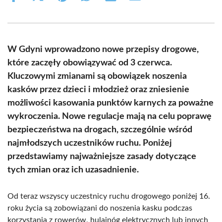
on
on
on
on
on
on
Facebook
X
Pinterest
WhatsApp
LinkedIn
Email
(Twitter)
W Gdyni wprowadzono nowe przepisy drogowe,
które zaczęły obowiązywać od 3 czerwca.
Kluczowymi zmianami są obowiązek noszenia
kasków przez dzieci i młodzież oraz zniesienie
możliwości kasowania punktów karnych za poważne
wykroczenia. Nowe regulacje mają na celu poprawę
bezpieczeństwa na drogach, szczególnie wśród
najmłodszych uczestników ruchu. Poniżej
przedstawiamy najważniejsze zasady dotyczące
tych zmian oraz ich uzasadnienie.
Od teraz wszyscy uczestnicy ruchu drogowego poniżej 16.
roku życia są zobowiązani do noszenia kasku podczas
korzystania z rowerów, hulajnóg elektrycznych lub innych