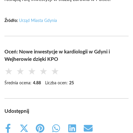
Źródło:
Urząd Miasta Gdynia
Oceń: Nowe inwestycje w kardiologii w Gdyni i
Wejherowie dzięki KPO
★
★
★
★
★
Średnia ocena:
4.88
Liczba ocen:
25
Udostępnij
Share
Share
Share
Share
Share
Share