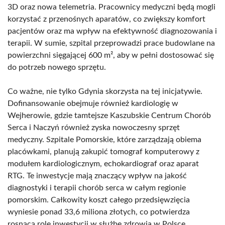
3D oraz nowa telemetria. Pracownicy medyczni będą mogli
korzystać z przenośnych aparatów, co zwiększy komfort
pacjentów oraz ma wpływ na efektywność diagnozowania i
terapii. W sumie, szpital przeprowadzi prace budowlane na
powierzchni sięgającej 600 m², aby w pełni dostosować się
do potrzeb nowego sprzętu.
Co ważne, nie tylko Gdynia skorzysta na tej inicjatywie.
Dofinansowanie obejmuje również kardiologię w
Wejherowie, gdzie tamtejsze Kaszubskie Centrum Chorób
Serca i Naczyń również zyska nowoczesny sprzęt
medyczny. Szpitale Pomorskie, które zarządzają obiema
placówkami, planują zakupić tomograf komputerowy z
modułem kardiologicznym, echokardiograf oraz aparat
RTG. Te inwestycje mają znaczący wpływ na jakość
diagnostyki i terapii chorób serca w całym regionie
pomorskim. Całkowity koszt całego przedsięwzięcia
wyniesie ponad 33,6 miliona złotych, co potwierdza
rosnącą rolę inwestycji w służbę zdrowia w Polsce.