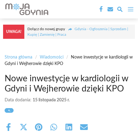
Przejdź
M
do
treści
Dołącz do nowej grupy
Gdynia - Ogłoszenia | Sprzedam |
UWAGA!
Kupię | Zamienię | Praca
Strona główna
/
Wiadomości
/
Nowe inwestycje w kardiologii w
Gdyni i Wejherowie dzięki KPO
Nowe inwestycje w kardiologii w
Gdyni i Wejherowie dzięki KPO
Data dodania:
15 listopada 2025 r.
Share
Share
Share
Share
Share
Share
on
on
on
on
on
on