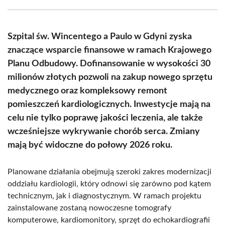
Facebook
X
Pinterest
WhatsApp
LinkedIn
Email
(Twitter)
Szpital św. Wincentego a Paulo w Gdyni zyska
znaczące wsparcie finansowe w ramach Krajowego
Planu Odbudowy. Dofinansowanie w wysokości 30
milionów złotych pozwoli na zakup nowego sprzętu
medycznego oraz kompleksowy remont
pomieszczeń kardiologicznych. Inwestycje mają na
celu nie tylko poprawę jakości leczenia, ale także
wcześniejsze wykrywanie chorób serca. Zmiany
mają być widoczne do połowy 2026 roku.
Planowane działania obejmują szeroki zakres modernizacji
oddziału kardiologii, który odnowi się zarówno pod kątem
technicznym, jak i diagnostycznym. W ramach projektu
zainstalowane zostaną nowoczesne tomografy
komputerowe, kardiomonitory, sprzęt do echokardiografii