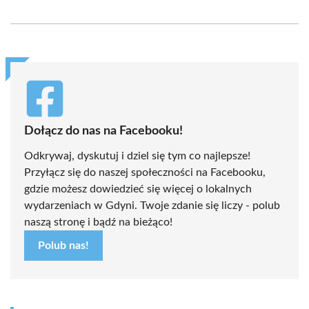
on
on
on
on
on
on
Facebook
X
Pinterest
WhatsApp
LinkedIn
Email
(Twitter)
Dołącz do nas na Facebooku!
Odkrywaj, dyskutuj i dziel się tym co najlepsze!
Przyłącz się do naszej społeczności na Facebooku,
gdzie możesz dowiedzieć się więcej o lokalnych
wydarzeniach w Gdyni. Twoje zdanie się liczy - polub
naszą stronę i bądź na bieżąco!
Polub nas!