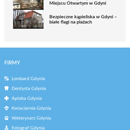
Miejscu Otwartym w Gdyni
Bezpieczne kąpieliska w Gdyni –
białe flagi na plażach
FIRMY
Lombard Gdynia
Dentysta Gdynia
Apteka Gdynia
Kwiaciarnia Gdynia
Weterynarz Gdynia
Fotograf Gdynia