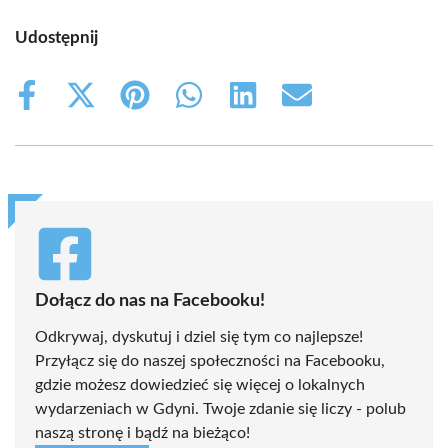
Udostępnij
Share
Share
Share
Share
Share
Share
on
on
on
on
on
on
Facebook
X
Pinterest
WhatsApp
LinkedIn
Email
(Twitter)
Dołącz do nas na Facebooku!
Odkrywaj, dyskutuj i dziel się tym co najlepsze!
Przyłącz się do naszej społeczności na Facebooku,
gdzie możesz dowiedzieć się więcej o lokalnych
wydarzeniach w Gdyni. Twoje zdanie się liczy - polub
naszą stronę i bądź na bieżąco!