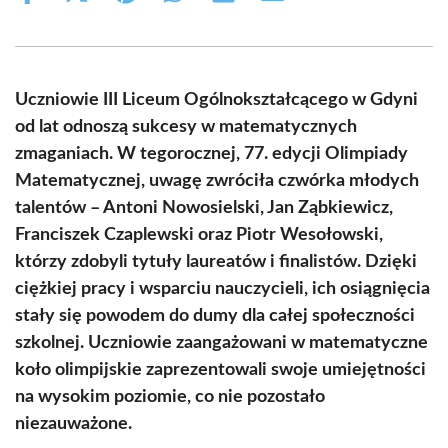
on
on
on
on
on
on
Facebook
X
Pinterest
WhatsApp
LinkedIn
Email
(Twitter)
Uczniowie III Liceum Ogólnokształcącego w Gdyni
od lat odnoszą sukcesy w matematycznych
zmaganiach. W tegorocznej, 77. edycji Olimpiady
Matematycznej, uwagę zwróciła czwórka młodych
talentów – Antoni Nowosielski, Jan Ząbkiewicz,
Franciszek Czaplewski oraz Piotr Wesołowski,
którzy zdobyli tytuły laureatów i finalistów. Dzięki
ciężkiej pracy i wsparciu nauczycieli, ich osiągnięcia
stały się powodem do dumy dla całej społeczności
szkolnej. Uczniowie zaangażowani w matematyczne
koło olimpijskie zaprezentowali swoje umiejętności
na wysokim poziomie, co nie pozostało
niezauważone.