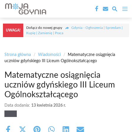
Przejdź
M
do
treści
Dołącz do nowej grupy
Gdynia - Ogłoszenia | Sprzedam |
UWAGA!
Kupię | Zamienię | Praca
Strona główna
/
Wiadomości
/
Matematyczne osiągnięcia
uczniów gdyńskiego III Liceum Ogólnokształcącego
Matematyczne osiągnięcia
uczniów gdyńskiego III Liceum
Ogólnokształcącego
Data dodania:
13 kwietnia 2026 r.
Share
Share
Share
Share
Share
Share