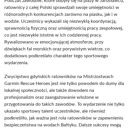
Podczas zawodów, które odbyły się na plaży w Jarosławcu,
ratownicy z całej Polski sprawdzali swoje umiejętności w
różnorodnych konkurencjach zarówno na piasku, jak i w
wodzie. Uczestnicy wykazali się niezwykłą koordynacją,
sprawnością fizyczną oraz umiejętnością pracy zespołowej,
co jest niezwykle istotne w ich codziennej pracy.
Rywalizowano w emocjonującej atmosferze, przy
dźwiękach fal morskich oraz porywistym wietrze, co
dodatkowo podkreślało charakter tego sportowego
wydarzenia.
Zwycięstwo gdyńskich ratowników na Mistrzostwach
Garmin Rescue Heroes jest nie tylko powodem do dumy dla
lokalnej społeczności, ale także dowodem na
profesjonalizm oraz zaangażowanie włożone w
przygotowania do takich zawodów. To wydarzenie nie tylko
ukazało sportowy talent uczestników, ale również
podkreśliło, jak ważna jest rola ratowników w zapewnieniu
bezpieczeństwa na wodach Bałtyku. Dalsze sukcesy mogą