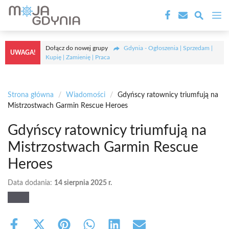
Przejdź
M
do
treści
Dołącz do nowej grupy
Gdynia - Ogłoszenia | Sprzedam |
UWAGA!
Kupię | Zamienię | Praca
Strona główna
/
Wiadomości
/
Gdyńscy ratownicy triumfują na
Mistrzostwach Garmin Rescue Heroes
Gdyńscy ratownicy triumfują na
Mistrzostwach Garmin Rescue
Heroes
Data dodania:
14 sierpnia 2025 r.
Share
Share
Share
Share
Share
Share