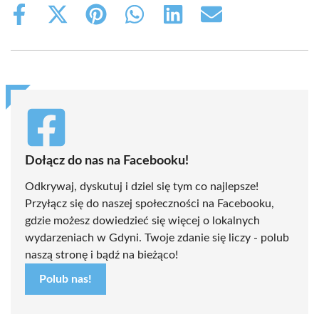
Share
Share
Share
Share
Share
Share
on
on
on
on
on
on
Facebook
X
Pinterest
WhatsApp
LinkedIn
Email
(Twitter)
Dołącz do nas na Facebooku!
Odkrywaj, dyskutuj i dziel się tym co najlepsze!
Przyłącz się do naszej społeczności na Facebooku,
gdzie możesz dowiedzieć się więcej o lokalnych
wydarzeniach w Gdyni. Twoje zdanie się liczy - polub
naszą stronę i bądź na bieżąco!
Polub nas!