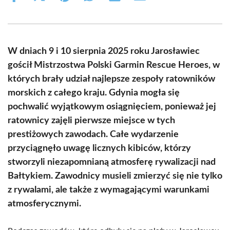
on
on
on
on
on
on
Facebook
X
Pinterest
WhatsApp
LinkedIn
Email
(Twitter)
W dniach 9 i 10 sierpnia 2025 roku Jarosławiec
gościł Mistrzostwa Polski Garmin Rescue Heroes, w
których brały udział najlepsze zespoły ratowników
morskich z całego kraju. Gdynia mogła się
pochwalić wyjątkowym osiągnięciem, ponieważ jej
ratownicy zajęli pierwsze miejsce w tych
prestiżowych zawodach. Całe wydarzenie
przyciągnęło uwagę licznych kibiców, którzy
stworzyli niezapomnianą atmosferę rywalizacji nad
Bałtykiem. Zawodnicy musieli zmierzyć się nie tylko
z rywalami, ale także z wymagającymi warunkami
atmosferycznymi.