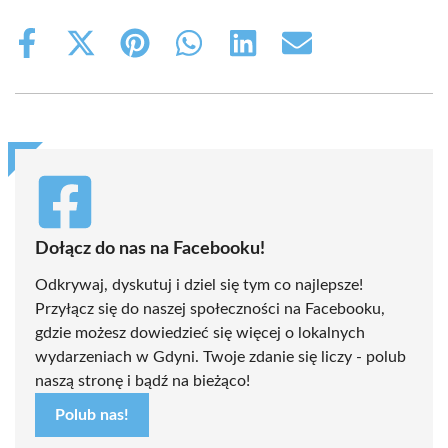
Share
Share
Share
Share
Share
Share
on
on
on
on
on
on
Facebook
X
Pinterest
WhatsApp
LinkedIn
Email
(Twitter)
Dołącz do nas na Facebooku!
Odkrywaj, dyskutuj i dziel się tym co najlepsze!
Przyłącz się do naszej społeczności na Facebooku,
gdzie możesz dowiedzieć się więcej o lokalnych
wydarzeniach w Gdyni. Twoje zdanie się liczy - polub
naszą stronę i bądź na bieżąco!
Polub nas!