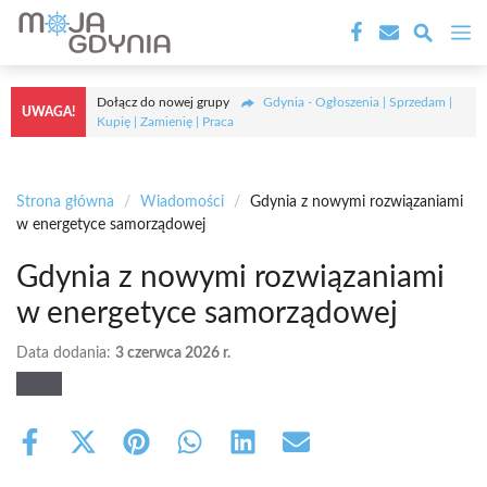
Przejdź
M
do
treści
Dołącz do nowej grupy
Gdynia - Ogłoszenia | Sprzedam |
UWAGA!
Kupię | Zamienię | Praca
Strona główna
/
Wiadomości
/
Gdynia z nowymi rozwiązaniami
w energetyce samorządowej
Gdynia z nowymi rozwiązaniami
w energetyce samorządowej
Data dodania:
3 czerwca 2026 r.
Share
Share
Share
Share
Share
Share
on
on
on
on
on
on
Facebook
X
Pinterest
WhatsApp
LinkedIn
Email