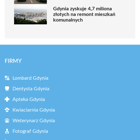
Gdynia zyskuje 4,7 miliona
złotych na remont mieszkań
komunalnych
FIRMY
Lombard Gdynia
Dentysta Gdynia
Apteka Gdynia
Kwiaciarnia Gdynia
Weterynarz Gdynia
Fotograf Gdynia