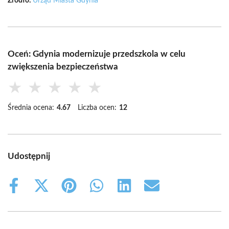
Źródło:
Urząd Miasta Gdynia
Oceń: Gdynia modernizuje przedszkola w celu
zwiększenia bezpieczeństwa
★
★
★
★
★
Średnia ocena:
4.67
Liczba ocen:
12
Udostępnij
Share
Share
Share
Share
Share
Share
on
on
on
on
on
on
Facebook
X
Pinterest
WhatsApp
LinkedIn
Email
(Twitter)