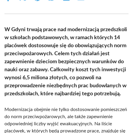
on
on
on
on
on
on
Facebook
X
Pinterest
WhatsApp
LinkedIn
Email
(Twitter)
W Gdyni trwają prace nad modernizacją przedszkoli
w szkołach podstawowych, w ramach których 14
placówek dostosowuje się do obowiązujących norm
przeciwpożarowych. Celem tych działań jest
zapewnienie dzieciom bezpiecznych warunków do
nauki oraz zabawy. Całkowity koszt tych inwestycji
wynosi 6,5 miliona złotych, co pozwoli na
przeprowadzenie niezbędnych prac budowlanych w
przedszkolach, które najbardziej tego potrzebują.
Modernizacja obejmie nie tylko dostosowanie pomieszczeń
do norm przeciwpożarowych, ale także zapewnienie
odpowiedniej liczby wyjść ewakuacyjnych. Na liście
placówek, w których będą prowadzone prace, znajduje się