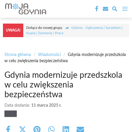
Przejdź
M
do
treści
Dołącz do nowej grupy
Gdynia - Ogłoszenia | Sprzedam |
UWAGA!
Kupię | Zamienię | Praca
Strona główna
/
Wiadomości
/
Gdynia modernizuje przedszkola
w celu zwiększenia bezpieczeństwa
Gdynia modernizuje przedszkola
w celu zwiększenia
bezpieczeństwa
Data dodania:
11 marca 2025 r.
Share
Share
Share
Share
Share
Share