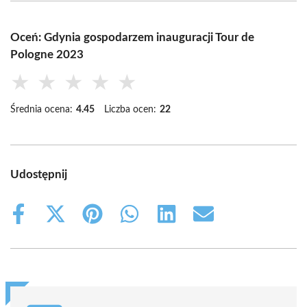
Oceń: Gdynia gospodarzem inauguracji Tour de
Pologne 2023
★
★
★
★
★
Średnia ocena:
4.45
Liczba ocen:
22
Udostępnij
Share
Share
Share
Share
Share
Share
on
on
on
on
on
on
Facebook
X
Pinterest
WhatsApp
LinkedIn
Email
(Twitter)