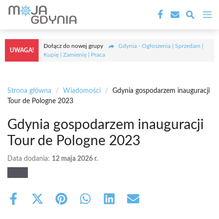
Przejdź
M
do
treści
Dołącz do nowej grupy
Gdynia - Ogłoszenia | Sprzedam |
UWAGA!
Kupię | Zamienię | Praca
Strona główna
/
Wiadomości
/
Gdynia gospodarzem inauguracji
Tour de Pologne 2023
Gdynia gospodarzem inauguracji
Tour de Pologne 2023
Data dodania:
12 maja 2026 r.
Share
Share
Share
Share
Share
Share
on
on
on
on
on
on
Facebook
X
Pinterest
WhatsApp
LinkedIn
Email