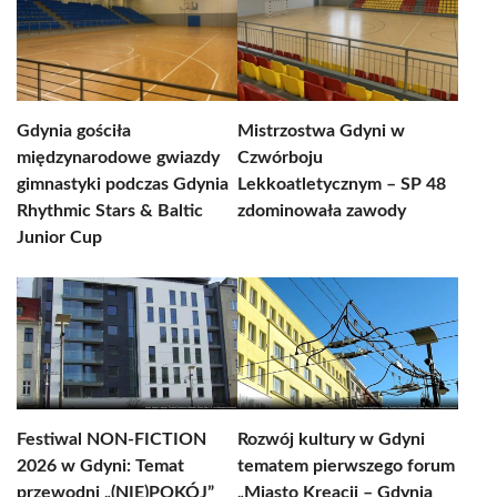
Gdynia gościła
Mistrzostwa Gdyni w
międzynarodowe gwiazdy
Czwórboju
gimnastyki podczas Gdynia
Lekkoatletycznym – SP 48
Rhythmic Stars & Baltic
zdominowała zawody
Junior Cup
Festiwal NON-FICTION
Rozwój kultury w Gdyni
2026 w Gdyni: Temat
tematem pierwszego forum
przewodni „(NIE)POKÓJ”
„Miasto Kreacji – Gdynia