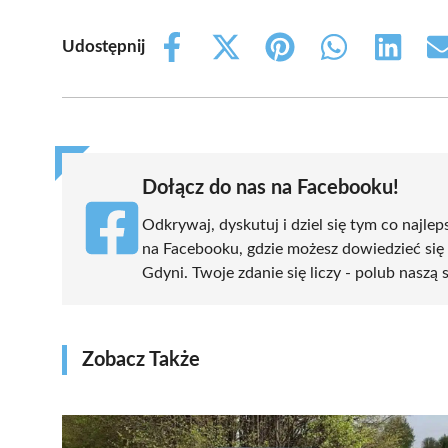
Udostępnij
Share
Share
Share
Share
Share
on
on
on
on
on
Facebook
X
Pinterest
WhatsApp
LinkedIn
(Twitter)
Dołącz do nas na Facebooku!
Odkrywaj, dyskutuj i dziel się tym co najlep
na Facebooku, gdzie możesz dowiedzieć się
Gdyni. Twoje zdanie się liczy - polub naszą 
Zobacz Także