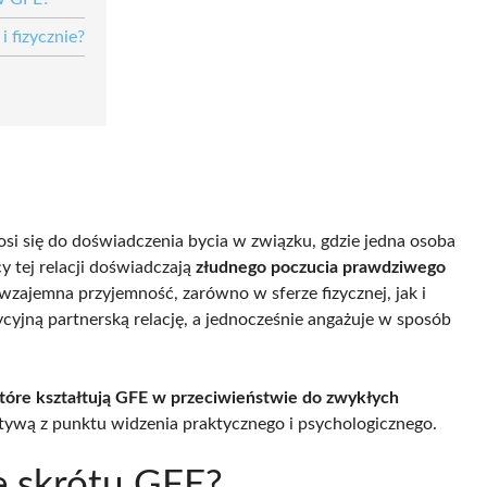
 fizycznie?
nosi się do doświadczenia bycia w związku, gdzie jedna osoba
y tej relacji doświadczają
złudnego poczucia prawdziwego
wzajemna przyjemność, zarówno w sferze fizycznej, jak i
ycyjną partnerską relację, a jednocześnie angażuje w sposób
które kształtują GFE w przeciwieństwie do zwykłych
natywą z punktu widzenia praktycznego i psychologicznego.
ie skrótu GFE?