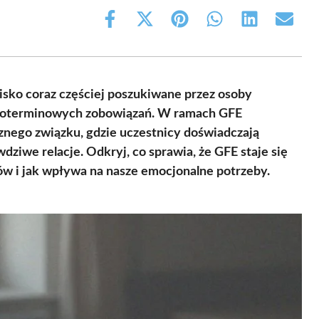
Share
Share
Share
Share
Share
Share
on
on
on
on
on
on
Facebook
X
Pinterest
WhatsApp
LinkedIn
Email
(Twitter)
wisko coraz częściej poszukiwane przez osoby
ugoterminowych zobowiązań. W ramach GFE
nego związku, gdzie uczestnicy doświadczają
dziwe relacje. Odkryj, co sprawia, że GFE staje się
ów i jak wpływa na nasze emocjonalne potrzeby.