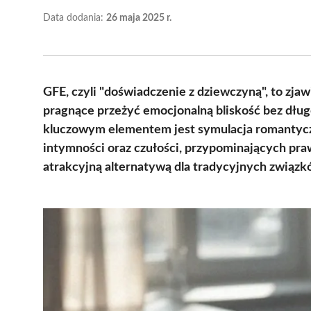
Data dodania:
26 maja 2025 r.
GFE, czyli "doświadczenie z dziewczyną", to zja
pragnące przeżyć emocjonalną bliskość bez dł
kluczowym elementem jest symulacja romantycz
intymności oraz czułości, przypominających praw
atrakcyjną alternatywą dla tradycyjnych związk