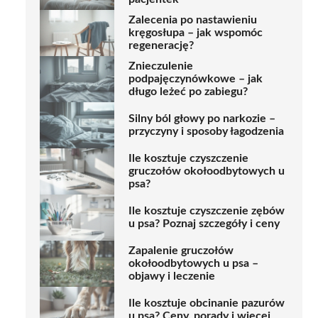
Zalecenia po nastawieniu
kręgosłupa – jak wspomóc
regenerację?
Znieczulenie
podpajęczynówkowe – jak
długo leżeć po zabiegu?
Silny ból głowy po narkozie –
przyczyny i sposoby łagodzenia
Ile kosztuje czyszczenie
gruczołów okołoodbytowych u
psa?
Ile kosztuje czyszczenie zębów
u psa? Poznaj szczegóły i ceny
Zapalenie gruczołów
okołoodbytowych u psa –
objawy i leczenie
Ile kosztuje obcinanie pazurów
u psa? Ceny, porady i więcej