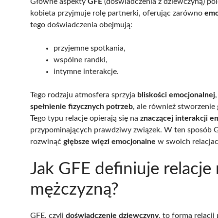
Główne aspekty
GFE
(doświadczenia z dziewczyną) po
kobieta przyjmuje rolę partnerki, oferując zarówno
emo
tego doświadczenia obejmują:
przyjemne spotkania,
wspólne randki,
intymne interakcje.
Tego rodzaju atmosfera sprzyja
bliskości emocjonalnej
spełnienie fizycznych potrzeb
, ale również stworzenie
Tego typu relacje opierają się na
znaczącej interakcji e
przypominających prawdziwy związek. W ten sposób G
rozwinąć
głębsze więzi emocjonalne
w swoich relacjac
Jak GFE definiuje relacje
mężczyzną?
GFE, czyli
doświadczenie dziewczyny
, to forma relacj