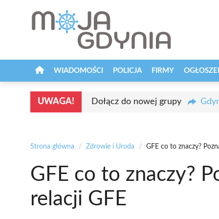
Przejdź
do
treści
WIADOMOŚCI
POLICJA
FIRMY
OGŁOSZE
UWAGA!
Dołącz do nowej grupy
Gdyn
Strona główna
/
Zdrowie i Uroda
/
GFE co to znaczy? Pozna
GFE co to znaczy? Po
relacji GFE