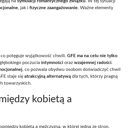
legają na
symulacji romantycznego związku
. W tej sytuacji
cjonalne
, jak i
fizyczne zaangażowanie
. Ważne elementy
, co potęguje wyjątkowość chwili.
GFE ma na celu nie tylko
 głębokiego poczucia
intymności
oraz
wzajemnej radości
.
mocjonalnej
, co pozwala obydwu osobom doświadczyć chwil
FE staje się
atrakcyjną alternatywą
dla tych, którzy pragną
h towarzyskich.
 między kobietą a
i pomiędzy kobietą a mężczyzną, w której jedna ze stron,