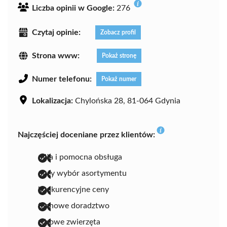
Liczba opinii w Google:
276
Czytaj opinie:
Zobacz profil
Strona www:
Pokaż stronę
Numer telefonu:
Pokaż numer
Lokalizacja:
Chylońska 28, 81-064 Gdynia
Najczęściej doceniane przez klientów:
miła i pomocna obsługa
duży wybór asortymentu
konkurencyjne ceny
fachowe doradztwo
zdrowe zwierzęta