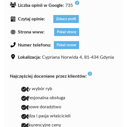
Liczba opinii w Google:
735
Czytaj opinie:
Zobacz profil
Strona www:
Pokaż stronę
Numer telefonu:
Pokaż numer
Lokalizacja:
Cypriana Norwida 4, 81-434 Gdynia
Najczęściej doceniane przez klientów:
duży wybór ryb
profesjonalna obsługa
fachowe doradztwo
wiedza i pasja właścicieli
konkurencyjne ceny