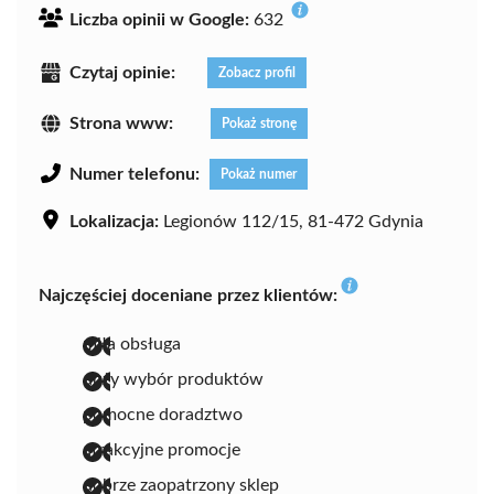
Liczba opinii w Google:
632
Czytaj opinie:
Zobacz profil
Strona www:
Pokaż stronę
Numer telefonu:
Pokaż numer
Lokalizacja:
Legionów 112/15, 81-472 Gdynia
Najczęściej doceniane przez klientów:
miła obsługa
duży wybór produktów
pomocne doradztwo
atrakcyjne promocje
dobrze zaopatrzony sklep